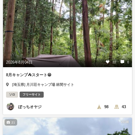
2026年8月04日
22
0
8月キャンプ⛺️スタート😁
[埼玉県] 月川荘キャンプ場 林間サイト
ソロ
フリーサイト
ぼっちオヤジ
98
43
2日前
21