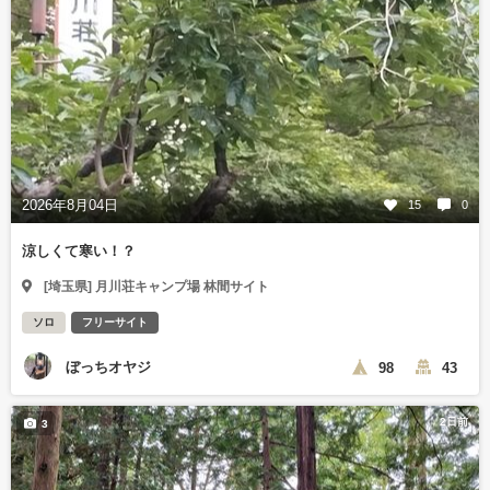
2026年8月04日
15
0
涼しくて寒い！？
[埼玉県] 月川荘キャンプ場 林間サイト
ソロ
フリーサイト
ぼっちオヤジ
98
43
2日前
3