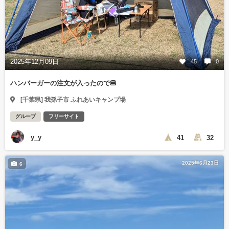
2025年12月09日
45
0
ハンバーガーの注文が入ったので🍔
[千葉県] 我孫子市 ふれあいキャンプ場
グループ
フリーサイト
y_y
41
32
2025年6月23日
6