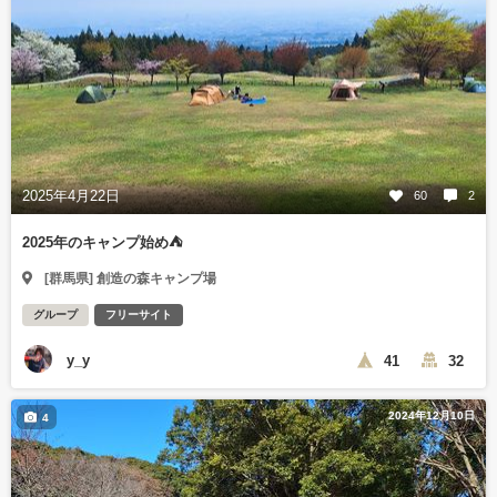
2025年4月22日
60
2
2025年のキャンプ始め⛺
[群馬県] 創造の森キャンプ場
グループ
フリーサイト
y_y
41
32
2024年12月10日
4