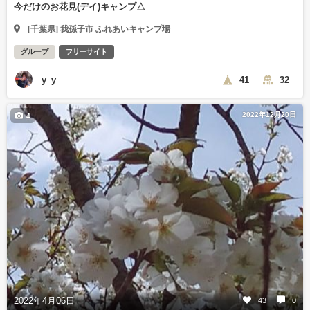
今だけのお花見(デイ)キャンプ△
[千葉県] 我孫子市 ふれあいキャンプ場
グループ
フリーサイト
y_y
41
32
2022年12月20日
4
2022年4月06日
43
0