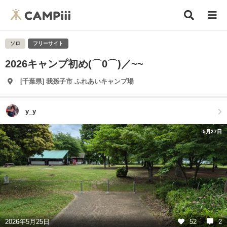
ソロ
フリーサイト
2026キャンプ初め(⌒0⌒)／~~
[千葉県] 我孫子市 ふれあいキャンプ場
y_y
5月27日
2026年5月25日
52
2