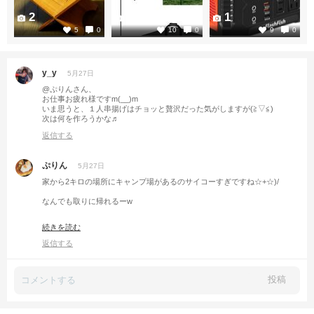
2
2
1
5
0
10
0
9
0
y_y
5月27日
@ぷりんさん、
お仕事お疲れ様ですm(__)m
いま思うと、１人串揚げはチョッと贅沢だった気がしますが(≧▽≦)
次は何を作ろうかな♬
返信する
ぷりん
5月27日
家から2キロの場所にキャンプ場があるのサイコーすぎですね☆+☆)/
なんでも取りに帰れるーw
串揚げやっぱり美味しそう🤤
続きを読む
あー、食べたい！！
(今仕事ちうの6時なもんで😅)
返信する
投稿