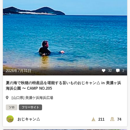
2026年7月31日
32
2
夏の海で秋穂の特産品を堪能する旨いものおじキャン△ in 美濃ヶ浜
海浜公園 〜 CAMP NO.205
[山口県] 美濃ケ浜海浜広場
ソロ
フリーサイト
おじキャン△
211
74