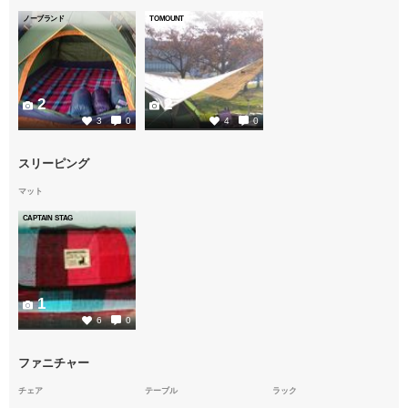
ノーブランド
TOMOUNT
2
2
3
0
4
0
スリーピング
マット
CAPTAIN STAG
1
6
0
ファニチャー
チェア
テーブル
ラック