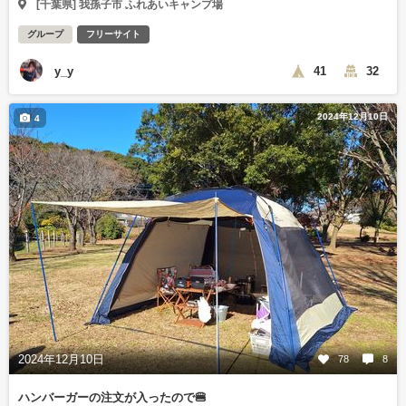
[千葉県] 我孫子市 ふれあいキャンプ場
グループ
フリーサイト
y_y
41
32
2024年12月10日
4
2024年12月10日
78
8
ハンバーガーの注文が入ったので🍔