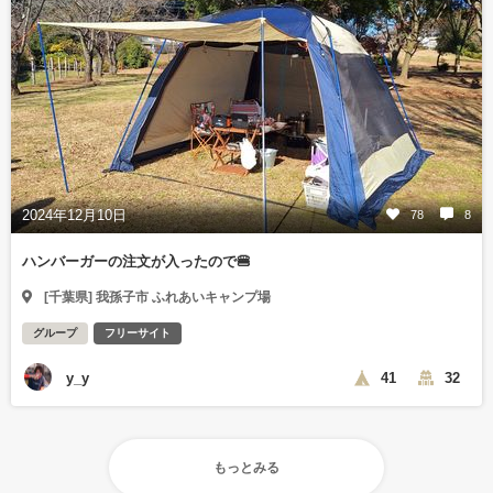
2024年12月10日
78
8
ハンバーガーの注文が入ったので🍔
[千葉県] 我孫子市 ふれあいキャンプ場
グループ
フリーサイト
y_y
41
32
もっとみる