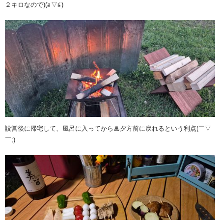
２キロなので)(≧▽≦)
設営後に帰宅して、風呂に入ってから♨夕方前に戻れるという利点(￣▽
￣;)