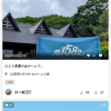
2026年8月03日
28
2
ひとり真夏のあのへんで…
[山梨県] M1582 あのへんの森
ソロ
好々爺🇯🇵
93
17
3日前
37