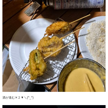
酒が進む✕２▼＼(^_^)