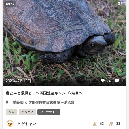
4日前
32
2026年7月12日
36
7
🗿と🐢と暴風と 〜四国遠征キャンプ2泊目〜
[愛媛県] 伊方町健康交流施設 亀ヶ池温泉
ソロ
グループ
フリーサイト
ヒゲキャン
52
33