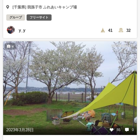
[千葉県] 我孫子市 ふれあいキャンプ場
グループ
フリーサイト
y_y
41
32
2023年3月28日
4
2023年3月28日
55
0