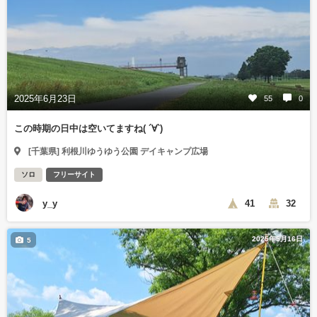
2025年6月23日
55
0
この時期の日中は空いてますね( ´∀`)
[千葉県] 利根川ゆうゆう公園 デイキャンプ広場
ソロ
フリーサイト
y_y
41
32
2025年5月16日
5