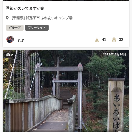
季節がズレてますが🌸
[千葉県] 我孫子市 ふれあいキャンプ場
グループ
フリーサイト
y_y
41
32
2022年12月10日
2