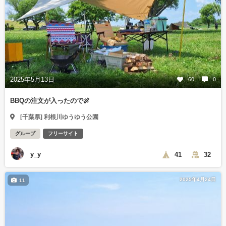
2025年5月13日
60
0
BBQの注文が入ったので🍖
[千葉県] 利根川ゆうゆう公園
グループ
フリーサイト
y_y
41
32
2025年4月24日
11