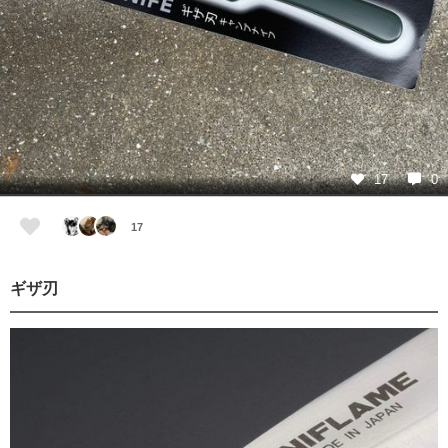
17
0
17
ギザ刃