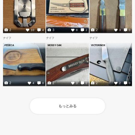
2
3
2
10
4
8
2
3
0
ナイフ
ナイフ
ナイフ
FEDECA
MOSSY OAK
VICTORINOX
2
2
2
4
0
3
0
2
0
もっとみる