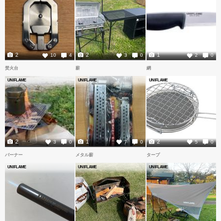
2
2
1
10
4
3
0
2
0
焚火台
薪
網
UNIFLAME
UNIFLAME
UNIFLAME
2
1
2
3
0
7
0
5
0
バーナー
メタル薪
タープ
UNIFLAME
UNIFLAME
UNIFLAME