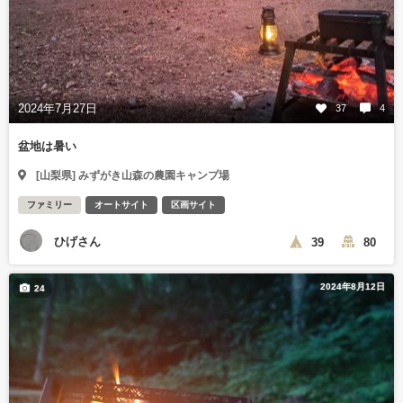
2024年7月27日
37
4
盆地は暑い
[山梨県] みずがき山森の農園キャンプ場
ファミリー
オートサイト
区画サイト
ひげさん
39
80
2024年8月12日
24