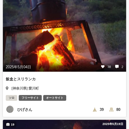
2025年5月04日
38
2
飯盒とスリランカ
[神奈川県] 愛川町
ソロ
フリーサイト
オートサイト
ひげさん
39
80
2025年5月19日
19