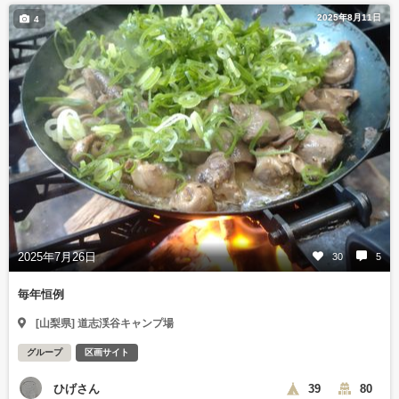
2025年8月11日
4
2025年7月26日
30
5
毎年恒例
[山梨県] 道志渓谷キャンプ場
グループ
区画サイト
ひげさん
39
80