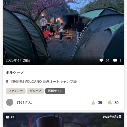
2025年4月26日
34
2
ボルケーノ
[静岡県] VOLCANO 白糸オートキャンプ場
ファミリー
グループ
区画サイト
ひげさん
39
80
2025年5月6日
29