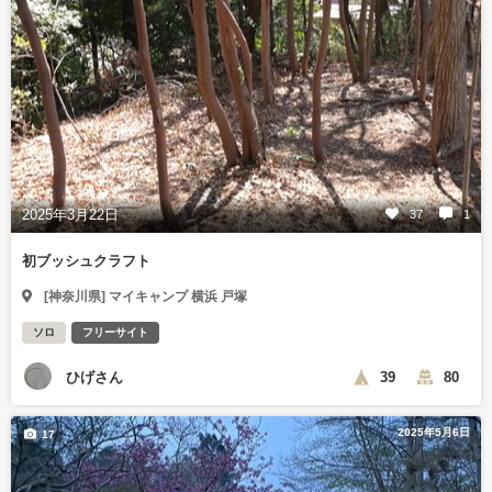
2025年3月22日
37
1
初ブッシュクラフト
[神奈川県] マイキャンプ 横浜 戸塚
ソロ
フリーサイト
ひげさん
39
80
2025年5月6日
17