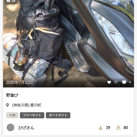
2025年7月17日
19
2025年7月12日
37
4
野遊び
[神奈川県] 愛川町
ソロ
フリーサイト
オートサイト
ひげさん
39
80