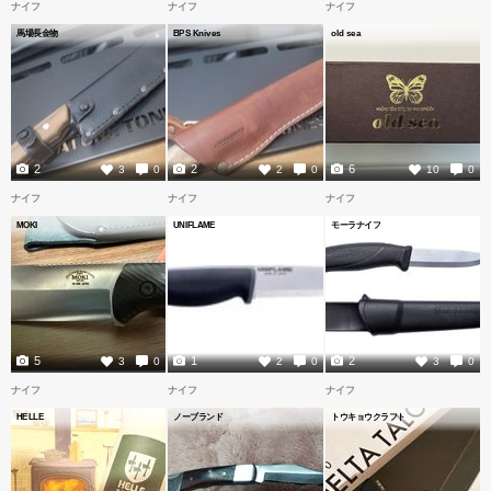
ナイフ
ナイフ
ナイフ
馬場長金物
BPS Knives
old sea
2
2
6
3
0
2
0
10
0
ナイフ
ナイフ
ナイフ
MOKI
UNIFLAME
モーラナイフ
5
1
2
3
0
2
0
3
0
ナイフ
ナイフ
ナイフ
HELLE
ノーブランド
トウキョウクラフト