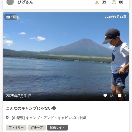
ひげさん
39
80
2025年8月11日
16
2025年7月31日
33
2
こんなのキャンプじゃない😣
[山梨県] キャンプ・アンド・キャビンズ山中湖
ファミリー
グループ
区画サイト