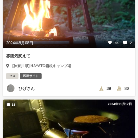
2024年8月08日
44
2
雰囲気変えて
[神奈川県] HAYATO箱根キャンプ場
ソロ
区画サイト
ひげさん
39
80
2024年11月17日
18