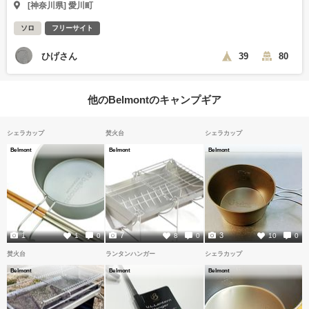
[神奈川県] 愛川町
ソロ
フリーサイト
ひげさん
39
80
他のBelmontのキャンプギア
シェラカップ
焚火台
シェラカップ
Belmont
Belmont
Belmont
1
7
3
1
0
8
0
10
0
焚火台
ランタンハンガー
シェラカップ
Belmont
Belmont
Belmont