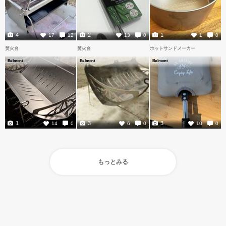
4
2
1
17
12
13
0
1
0
焚火台
焚火台
ホットサンドメーカー
Belmont
Belmont
Belmont
1
3
3
14
0
6
0
10
0
もっとみる