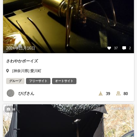
2024年11月16日
37
2
さわやかボーイズ
[神奈川県] 愛川町
グループ
フリーサイト
オートサイト
ひげさん
39
80
2025年1月1日
38