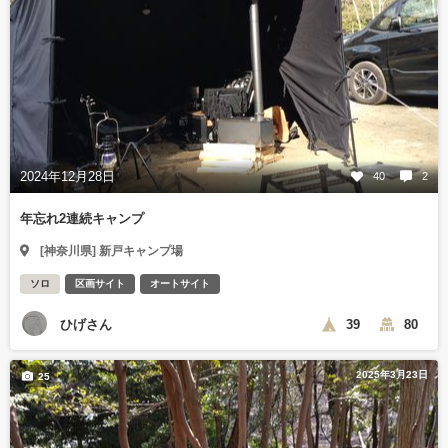
2024年12月28日
40
2
年忘れ2連続キャンプ
[神奈川県] 新戸キャンプ場
ソロ
区画サイト
オートサイト
ひげさん
39
80
2025年3月23日
25