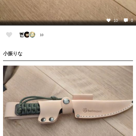
10
0
10
小振りな