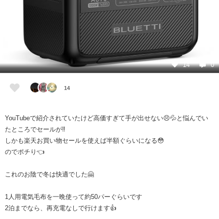
14
0
14
YouTubeで紹介されていたけど高価すぎて手が出せない😣💦と悩んでい
たところでセールが‼️
しかも楽天お買い物セールを使えば半額ぐらいになる😳
のでポチり👈
これのお陰で冬は快適でした🤗
1人用電気毛布を一晩使って約50パーぐらいです
2泊までなら、再充電なしで行けます👍