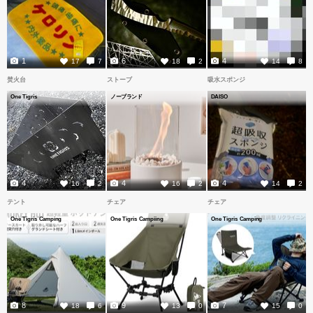
1
6
4
17
7
18
2
14
8
焚火台
ストーブ
吸水スポンジ
One Tigris
ノーブランド
DAISO
4
4
4
16
2
16
2
14
2
テント
チェア
チェア
One Tigris Camping
One Tigris Campiing
One Tigris Camping
8
9
7
18
6
13
0
15
0