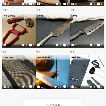
2
4
2
3
0
6
0
7
0
包丁
包丁
包丁
VICTORINOX
100均
100均
1
2
2
4
0
2
0
1
0
包丁
包丁
包丁
snow peak
StAINLESS StEELl
UNIFLAME
2
2
1
6
0
18
0
2
0
もっとみる