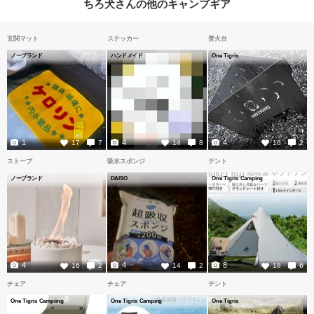
ちろ犬さんの他のキャンプギア
玄関マット
ステッカー
焚火台
ノーブランド
ハンドメイド
One Tigris
1
4
4
17
7
14
8
16
2
ストーブ
吸水スポンジ
テント
ノーブランド
DAISO
One Tigris Camping
4
4
8
16
2
14
2
18
6
チェア
チェア
テント
One Tigris Campiing
One Tigris Camping
One Tigris