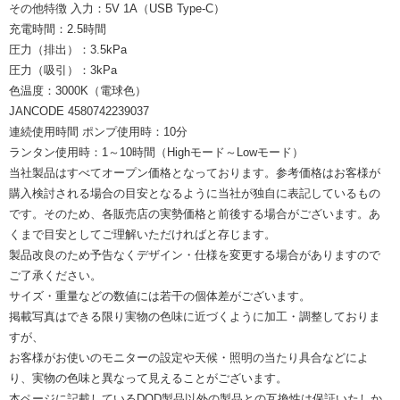
その他特徴 入力：5V 1A（USB Type-C）
充電時間：2.5時間
圧力（排出）：3.5kPa
圧力（吸引）：3kPa
色温度：3000K（電球色）
JANCODE 4580742239037
連続使用時間 ポンプ使用時：10分
ランタン使用時：1～10時間（Highモード～Lowモード）
当社製品はすべてオープン価格となっております。参考価格はお客様が
購入検討される場合の目安となるように当社が独自に表記しているもの
です。そのため、各販売店の実勢価格と前後する場合がございます。あ
くまで目安としてご理解いただければと存じます。
製品改良のため予告なくデザイン・仕様を変更する場合がありますので
ご了承ください。
サイズ・重量などの数値には若干の個体差がございます。
掲載写真はできる限り実物の色味に近づくように加工・調整しておりま
すが、
お客様がお使いのモニターの設定や天候・照明の当たり具合などによ
り、実物の色味と異なって見えることがございます。
本ページに記載しているDOD製品以外の製品との互換性は保証いたしか