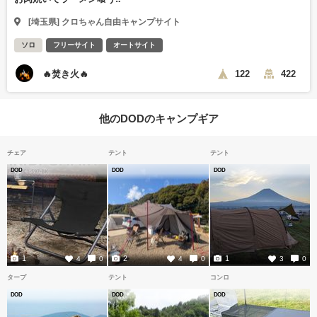
[埼玉県] クロちゃん自由キャンプサイト
ソロ
フリーサイト
オートサイト
🔥焚き火🔥
122
422
他のDODのキャンプギア
チェア
テント
テント
DOD
DOD
DOD
1
2
1
4
0
4
0
3
0
タープ
テント
コンロ
DOD
DOD
DOD