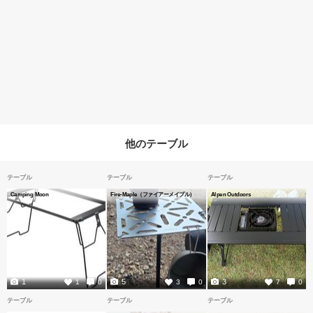
他のテーブル
テーブル
テーブル
テーブル
Camping Moon
Fire-Maple（ファイアーメイプル）
Alpen Outdoors
1
5
3
1
0
3
0
7
0
テーブル
テーブル
テーブル