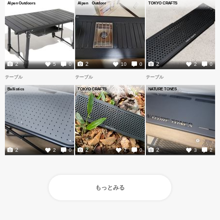
Alpen Outdoors
Alpen Outdoor
TOKYO CRAFTS
2
2
2
5
0
10
0
2
0
テーブル
テーブル
テーブル
Ballistics
TOKYO CRAFTS
NATURE TONES
2
2
2
2
0
7
0
3
2
もっとみる