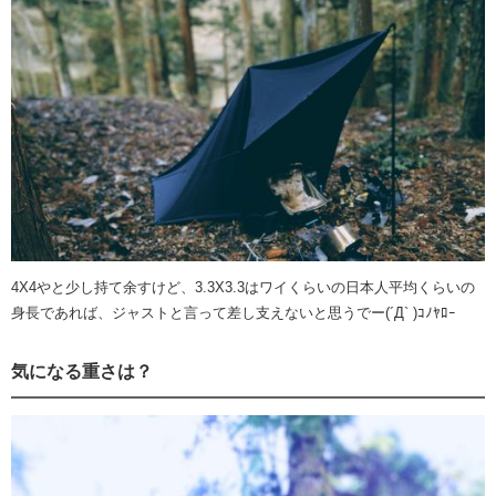
4X4やと少し持て余すけど、3.3X3.3はワイくらいの日本人平均くらいの
身長であれば、ジャストと言って差し支えないと思うでー(´Д` )ｺﾉﾔﾛｰ
気になる重さは？