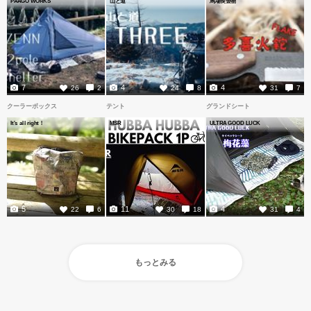
PAAGO WORKS
山と道
馬場長金物
7
4
4
26
2
24
8
31
7
クーラーボックス
テント
グランドシート
It's all right！
MSR
ULTRA GOOD LUCK
5
11
4
22
6
30
18
31
4
もっとみる