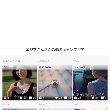
エジプさんさんの他のキャンプギア
モバイルバッテリー
エアポンプ
テント
CIO
AERO GOGO
コッソロギア
3
4
28
17
16
22
14
24
8
テント
バックパック
ナイフ