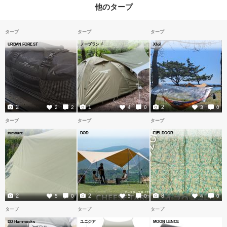
他のタープ
タープ
タープ
タープ
URBAN FOREST
ノーブランド
Xfoil
2
1
2
2
2
4
0
3
0
タープ
タープ
タープ
tomount
DOD
FIELDOOR
2
2
8
5
0
5
0
4
0
タープ
タープ
タープ
DD Hammocks
ユニジア
MOON LENCE