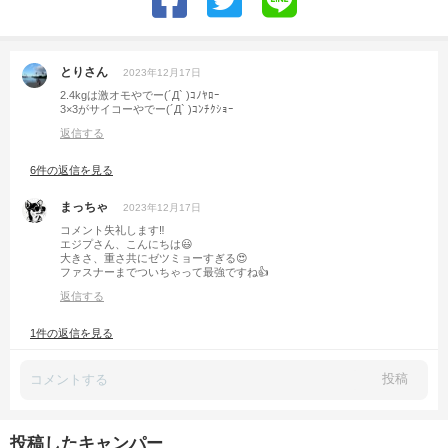
とりさん
2023年12月17日
2.4kgは激オモやでー(´Д` )ｺﾉﾔﾛｰ
3×3がサイコーやでー(´Д` )ｺﾝﾁｸｼｮｰ
返信する
6件の返信を見る
まっちゃ
2023年12月17日
コメント失礼します‼︎
エジプさん、こんにちは😃
大きさ、重さ共にゼツミョーすぎる😍
ファスナーまでついちゃって最強ですね👍
返信する
1件の返信を見る
投稿
投稿したキャンパー