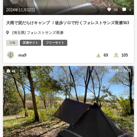
2024年11月02日
68
4
大雨で泥だらけキャンプ ！徒歩ソロで行くフォレストサンズ長瀞363
[埼玉県] フォレストサンズ長瀞
ソロ
区画サイト
フリーサイト
ma9
69
105
2024年12月1日
48