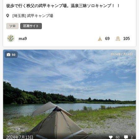
徒歩で行く秩父の武甲キャンプ場。温泉三昧ソロキャンプ！ ！
[埼玉県] 武甲キャンプ場
ソロ
区画サイト
ma9
69
105
2024年7月14日
50
2024年7月13日
60
2