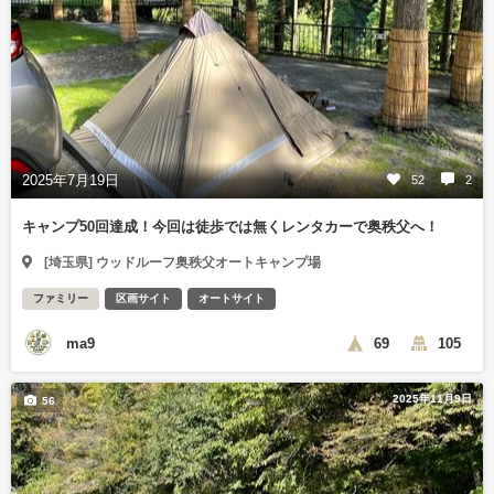
2025年7月19日
52
2
キャンプ50回達成！今回は徒歩では無くレンタカーで奥秩父へ！
[埼玉県] ウッドルーフ奥秩父オートキャンプ場
ファミリー
区画サイト
オートサイト
ma9
69
105
2025年11月9日
56