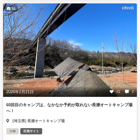
2月22日
51
2026年2月21日
41
2
60回目のキャンプは、なかなか予約が取れない長瀞オートキャンプ場
へ！
[埼玉県] 長瀞オートキャンプ場
ソロ
区画サイト