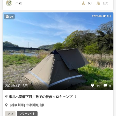
ma9
69
105
2024年4月14日
70
2024年4月13日
64
9
中津川ハ管橋下河川敷での徒歩ソロキャンプ ！
[神奈川県] 中津川河川敷
ソロ
フリーサイト