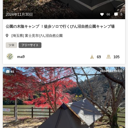
2024年11月30日
66
8
公園の木陰キャンプ ！徒歩ソロで行くびん沼自然公園キャンプ場
[埼玉県] 富士見市びん沼自然公園
ソロ
フリーサイト
ma9
69
105
2024年12月15日
61