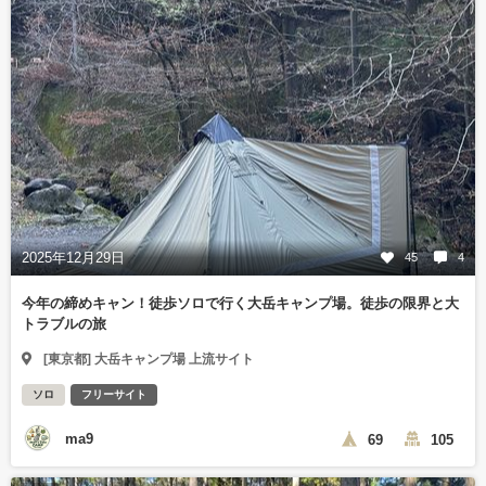
2025年12月29日
45
4
今年の締めキャン！徒歩ソロで行く大岳キャンプ場。徒歩の限界と大
トラブルの旅
[東京都] 大岳キャンプ場 上流サイト
ソロ
フリーサイト
ma9
69
105