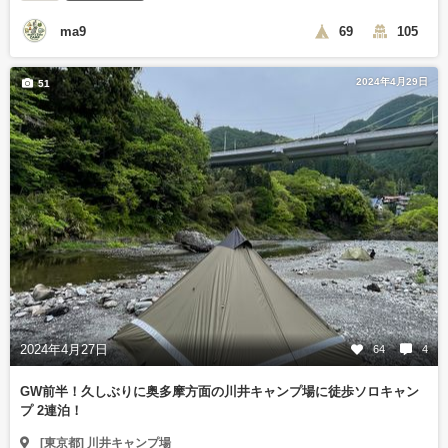
ma9
69
105
2024年4月29日
51
2024年4月27日
64
4
GW前半！久しぶりに奥多摩方面の川井キャンプ場に徒歩ソロキャン
プ 2連泊！
[東京都] 川井キャンプ場