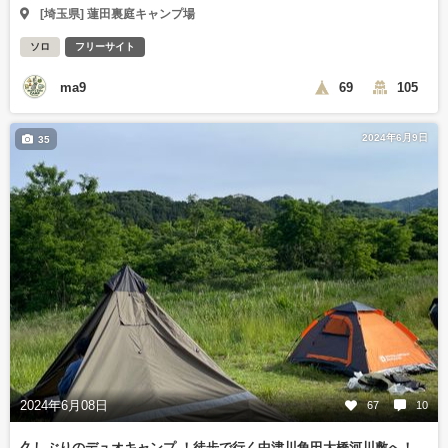
[埼玉県] 蓮田裏庭キャンプ場
ソロ
フリーサイト
ma9
69
105
2024年6月9日
35
2024年6月08日
67
10
久しぶりのデュオキャンプ ！徒歩で行く中津川角田大橋河川敷へ！