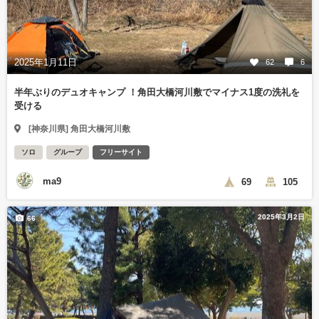
2025年1月11日
62
6
半年ぶりのデュオキャンプ ！角田大橋河川敷でマイナス1度の洗礼を
受ける
[神奈川県] 角田大橋河川敷
ソロ
グループ
フリーサイト
ma9
69
105
2025年3月2日
66