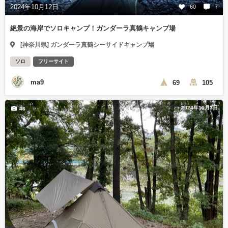
2024年10月12日
60
7
絶景の海岸でソロキャンプ！ガンダーラ真鶴キャンプ場
[神奈川県] ガンダーラ真鶴シーサイドキャンプ場
ソロ
フリーサイト
ma9
69
105
2024年11月3日
46