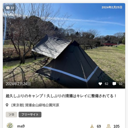
2024年2月25日
37
2024年2月24日
62
10
超久しぶりのキャンプ！久しぶりの清瀬はキレイに整備されてる！
[東京都] 清瀬金山緑地公園河原
ソロ
フリーサイト
ma9
69
105