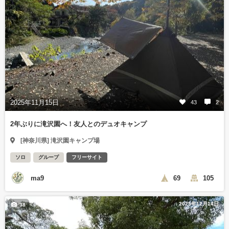
2025年11月15日
43
2
2年ぶりに滝沢園へ！友人とのデュオキャンプ
[神奈川県] 滝沢園キャンプ場
ソロ
グループ
フリーサイト
ma9
69
105
2025年12月14日
38