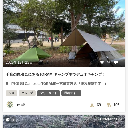
2025年12月13日
46
0
千葉の東浪見にあるTORAMIキャンプ場でデュオキャンプ！
[千葉県] Campsite TORAMI(一宮町東浪見,「旧秋場家住宅」)
ソロ
グループ
フリーサイト
区画サイト
ma9
69
105
2025年12月30日
49