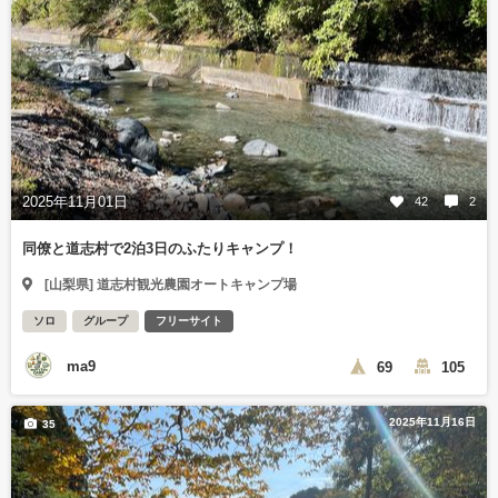
2025年11月01日
42
2
同僚と道志村で2泊3日のふたりキャンプ！
[山梨県] 道志村観光農園オートキャンプ場
ソロ
グループ
フリーサイト
ma9
69
105
2025年11月16日
35