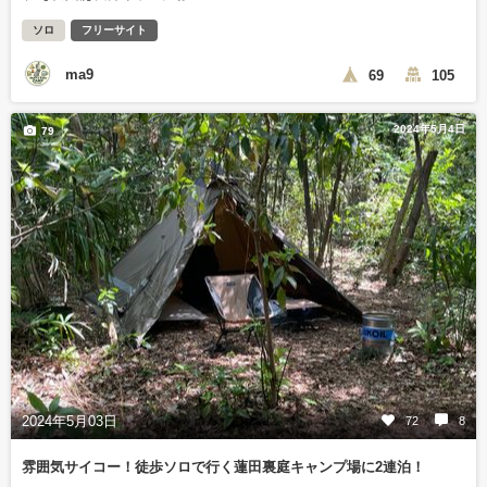
ソロ
フリーサイト
ma9
69
105
2024年5月4日
79
2024年5月03日
72
8
雰囲気サイコー！徒歩ソロで行く蓮田裏庭キャンプ場に2連泊！