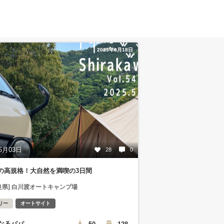
2025年6月18日
5月03日
28
0
の高規格！大自然を満喫の3日間
良県] 白川渡オートキャンプ場
リー
オートサイト
なるパパ
50
128