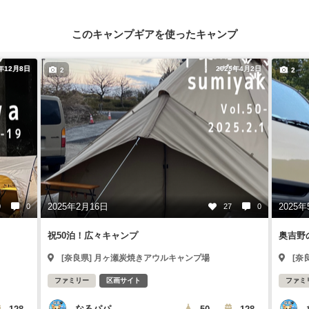
このキャンプギアを使ったキャンプ
3年12月8日
2025年4月2日
2
2
2025年2月16日
2025年
0
0
27
0
祝50泊！広々キャンプ
奥吉野
[奈良県] 月ヶ瀬炭焼きアウルキャンプ場
[奈
ファミリー
区画サイト
ファミ
なるパパ
128
50
128