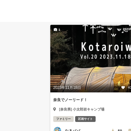
202
1
2023年11月18日
4
奈良でノーリード！
[奈良県] 小太郎岩キャンプ場
ファミリー
区画サイト
なるパパ
50