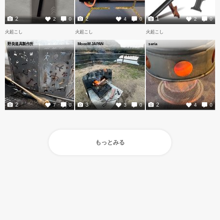
2
2
1
2
0
4
0
2
0
火起こし
火起こし
火起こし
野良道具製作所
MoooM JAPAN
seria
2
3
2
7
0
3
0
4
0
もっとみる