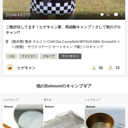
2024年4月27日
52
7
ご無沙汰してます！ヒゲキャン家、再始動キャンプ！そして初のグル
キャン!?
[熊本県] 熊本 チルミツ Chill-Out Campfield MITSUKAWA Groundサイ
ト(校庭)・サウナコテージ オートキャンプ場 | ソロキャンプ
ソロ
ファミリー
グループ
フリーサイト
ヒゲキャン
52
33
他のBelmontのキャンプギア
シェラカップ
焚火台
シェラカップ
Belmont
Belmont
Belmont