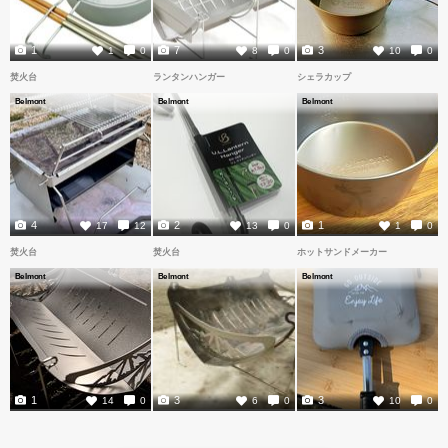
1
7
3
1
0
8
0
10
0
焚火台
ランタンハンガー
シェラカップ
Belmont
Belmont
Belmont
4
2
1
17
12
13
0
1
0
焚火台
焚火台
ホットサンドメーカー
Belmont
Belmont
Belmont
1
3
3
14
0
6
0
10
0