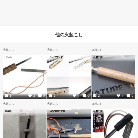
他の火起こし
火起こし
火起こし
火起こし
UJack
ノーブランド
山麓工房
1
2
2
2
0
4
0
4
0
火起こし
火起こし
火起こし
100均
LAGERFEUER
山麓工房