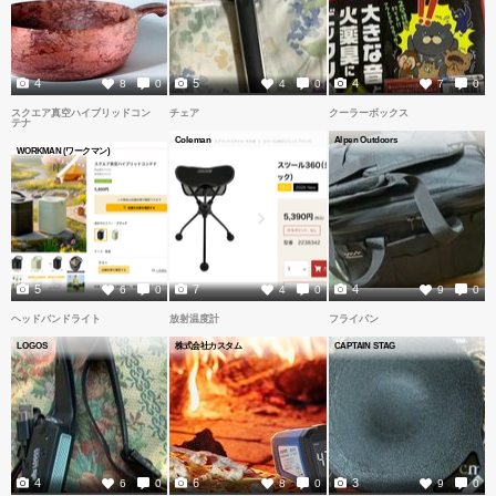
4
5
4
8
0
4
0
7
0
スクエア真空ハイブリッドコン
チェア
クーラーボックス
テナ
Coleman
Alpen Outdoors
WORKMAN (ワークマン)
5
7
4
6
0
4
0
9
0
ヘッドバンドライト
放射温度計
フライパン
LOGOS
株式会社カスタム
CAPTAIN STAG
4
6
3
6
0
8
0
9
0