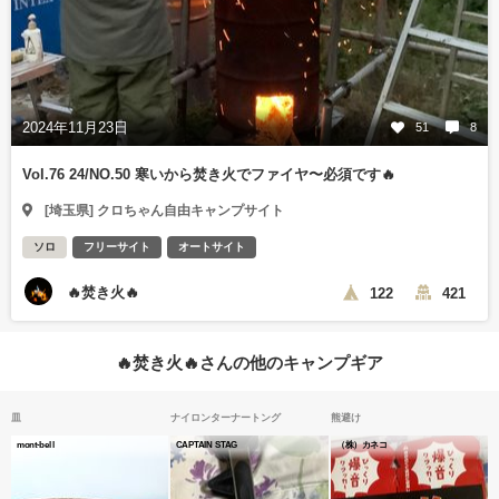
2024年11月23日
51
8
Vol.76 24/NO.50 寒いから焚き火でファイヤ〜必須です🔥
[埼玉県] クロちゃん自由キャンプサイト
ソロ
フリーサイト
オートサイト
🔥焚き火🔥
122
421
🔥焚き火🔥さんの他のキャンプギア
皿
ナイロンターナートング
熊避け
mont-bell
CAPTAIN STAG
（株）カネコ