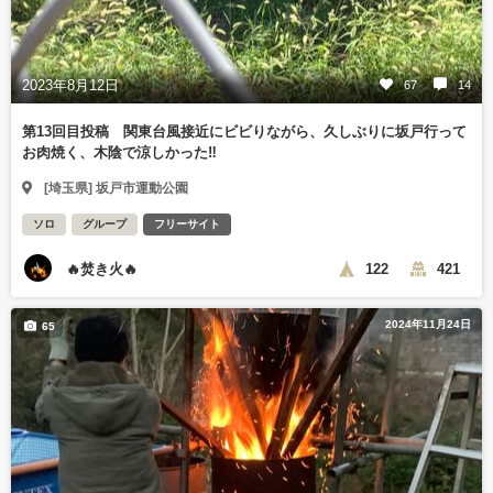
2023年8月12日
67
14
第13回目投稿 関東台風接近にビビりながら、久しぶりに坂戸行って
お肉焼く、木陰で涼しかった‼️
[埼玉県] 坂戸市運動公園
ソロ
グループ
フリーサイト
🔥焚き火🔥
122
421
2024年11月24日
65