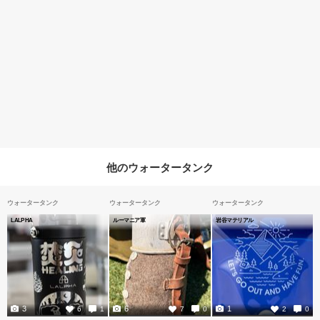
他のウォータータンク
ウォータータンク
ウォータータンク
ウォータータンク
LALPHA
ルーマニア軍
岩谷マテリアル
3
6
1
6
1
7
0
2
0