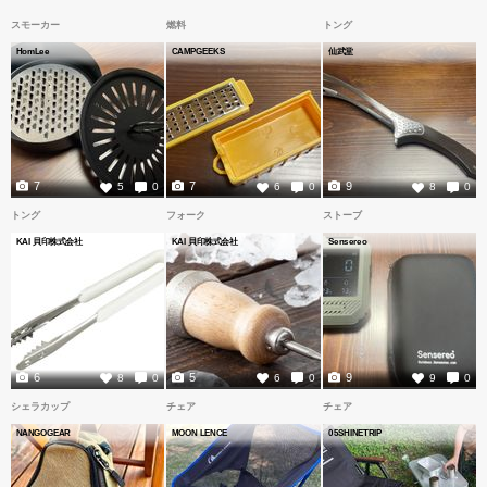
スモーカー
燃料
トング
HomLee
CAMPGEEKS
仙武堂
7
7
9
5
0
6
0
8
0
トング
フォーク
ストーブ
KAI 貝印株式会社
KAI 貝印株式会社
Sensereo
6
5
9
8
0
6
0
9
0
シェラカップ
チェア
チェア
NANGOGEAR
MOON LENCE
05SHINETRIP