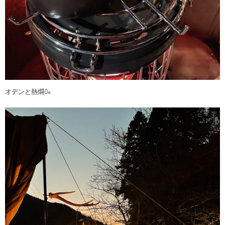
オデンと熱燗🍶