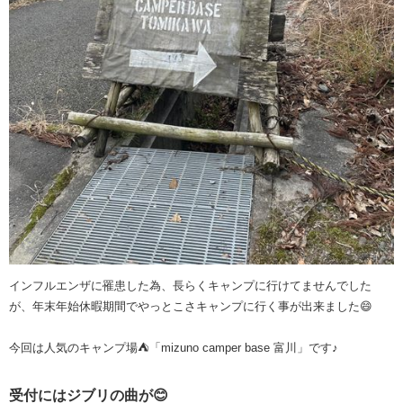
インフルエンザに罹患した為、長らくキャンプに行けてませんでした
が、年末年始休暇期間でやっとこさキャンプに行く事が出来ました😄
今回は人気のキャンプ場⛺️「mizuno camper base 富川」です♪
受付にはジブリの曲が😊