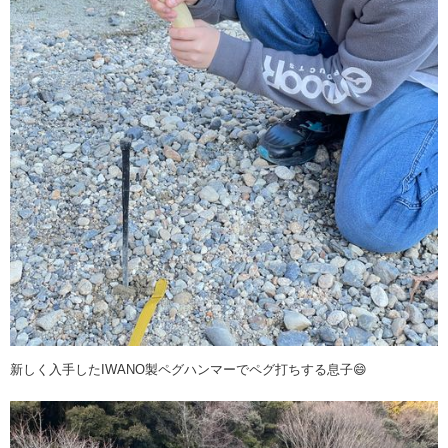
新しく入手したIWANO製ペグハンマーでペグ打ちする息子😄