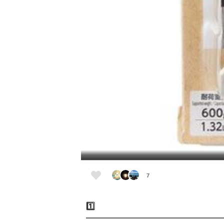
7
1️⃣