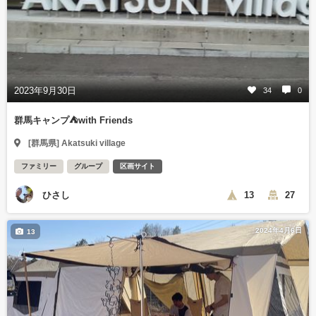
2023年9月30日
34
0
群馬キャンプ⛺with Friends
[群馬県] Akatsuki village
ファミリー
グループ
区画サイト
ひさし
13
27
2024年4月6日
13