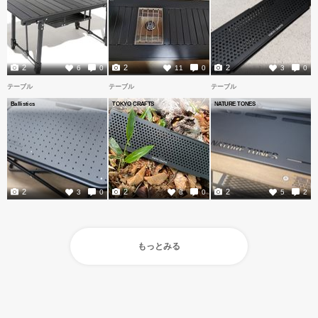
2
2
2
6
0
11
0
3
0
テーブル
テーブル
テーブル
Ballistics
TOKYO CRAFTS
NATURE TONES
2
2
2
3
0
8
0
5
2
もっとみる