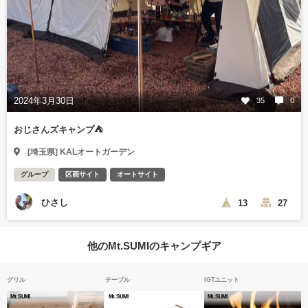
2024年3月30日
35
0
おじさんズキャンプ⛺
[埼玉県] KALオートガーデン
グループ
区画サイト
オートサイト
ひさし
13
27
他のMt.SUMIのキャンプギア
グリル
テーブル
IGTユニット
Mt.SUMI
Mt.SUMI
Mt.SUMI