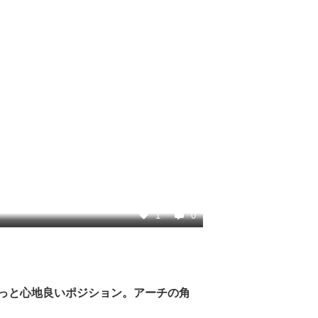
1
0
っと心地良いポジション。アーチの角