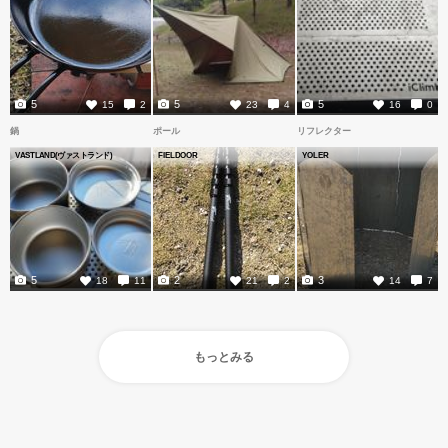
5
5
5
15
2
23
4
16
0
鍋
ポール
リフレクター
VASTLAND(ヴァストランド)
FIELDOOR
YOLER
5
2
3
18
11
21
2
14
7
もっとみる