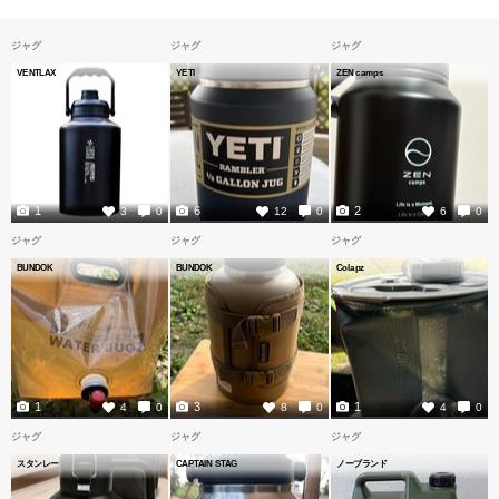
ジャグ
ジャグ
ジャグ
VENTLAX
YETI
ZEN camps
1
6
2
3
0
12
0
6
0
ジャグ
ジャグ
ジャグ
BUNDOK
BUNDOK
Colapz
1
3
1
4
0
8
0
4
0
ジャグ
ジャグ
ジャグ
スタンレー
CAPTAIN STAG
ノーブランド