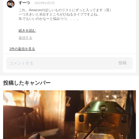
すーつ
2023年4月2日
これ、Amazonのほしいものリストにずっと入ってます（笑）
一つ大きいと水出すところがひねるタイプですよね。
3Lでもいいのかなーと悩みつつ、、、。
ダイソーのジャグが壊れたら買おうと思ってますが、全然壊れません
続きを読む
（笑）
返信する
1件の返信を見る
投稿
投稿したキャンパー