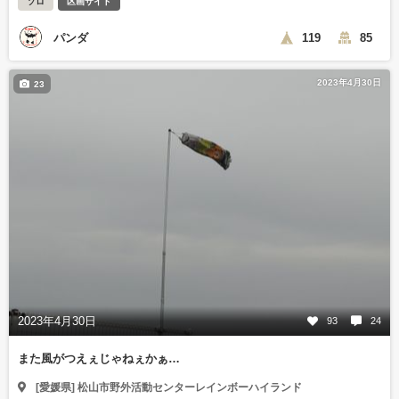
ソロ
区画サイト
パンダ
119
85
2023年4月30日
23
2023年4月30日
93
24
また風がつえぇじゃねぇかぁ…
[愛媛県] 松山市野外活動センターレインボーハイランド