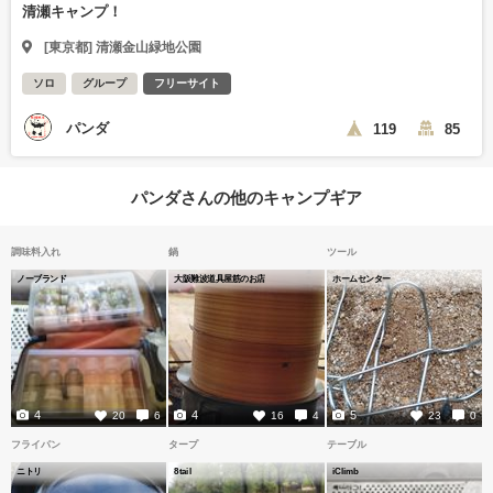
清瀬キャンプ！
[東京都] 清瀬金山緑地公園
ソロ
グループ
フリーサイト
パンダ
119
85
パンダさんの他のキャンプギア
調味料入れ
鍋
ツール
ノーブランド
大阪難波道具屋筋のお店
ホームセンター
4
4
5
20
6
16
4
23
0
フライパン
タープ
テーブル
ニトリ
8tail
iClimb