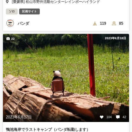
[愛媛県] 松山市野外活動センターレインボーハイランド
ソロ
区画サイト
パンダ
119
85
2023年6月18日
22
2023年6月17日
104
42
鴨池海岸でラストキャンプ（パンダ転勤します）