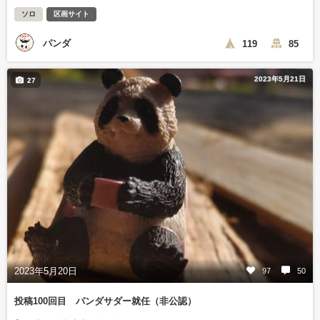
ソロ
区画サイト
パンダ
119
85
2023年5月21日
27
2023年5月20日
97
50
投稿100回目 パンダサダー就任（非公認）