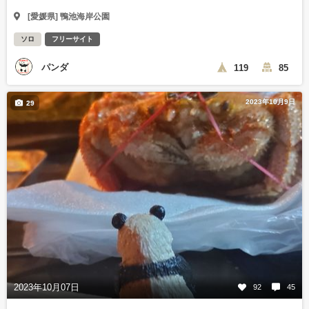
[愛媛県] 鴨池海岸公園
ソロ
フリーサイト
パンダ
119
85
2023年10月9日
29
2023年10月07日
92
45