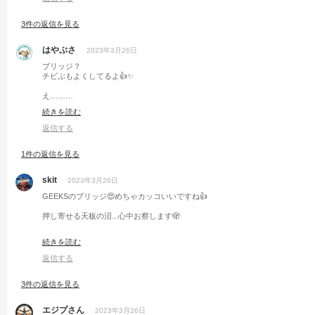
3件の返信を見る
はやぷさ
2023年3月26日
ブリッジ？
チビぶもよくしてるよ👍✨
え………
こんなエロオシャなブリッジなんて…
続きを読む
見たことねぇえ！(ﾟДﾟ)ﾊｧﾊｧ
返信する
1件の返信を見る
skit
2023年3月26日
GEEKSのブリッジ😍めちゃカッコいいですね👍
押し寄せる天板の沼...心中お察します🫣
GEEKSのブリッジボックスは使い勝手、見た目も良くオススメですよ♪
続きを読む
なんならすぐ買える店も紹介できますよ！と悪魔の囁き👿
返信する
3件の返信を見る
エジプさん
2023年3月26日