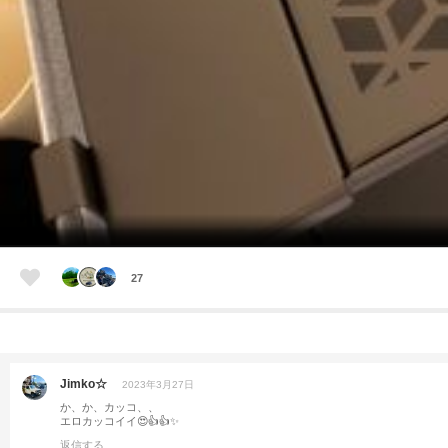
27
Jimko☆
2023年3月27日
か、か、カッコ、、
エロカッコイイ😍👍👍✨
返信する