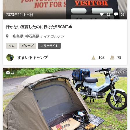
2023年11月03日
62
26
行かない宣言したのに行けたSBCMT⛺
[広島県] 神石高原 ティアガルテン
ソロ
グループ
フリーサイト
すまいるキャンプ
102
79
2024年4月27日
19