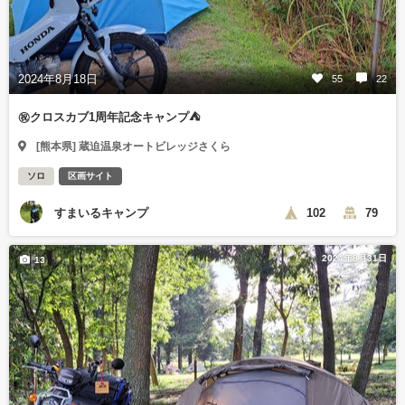
2024年8月18日
55
22
㊗️クロスカブ1周年記念キャンプ⛺
[熊本県] 蔵迫温泉オートビレッジさくら
ソロ
区画サイト
すまいるキャンプ
102
79
2024年8月31日
13