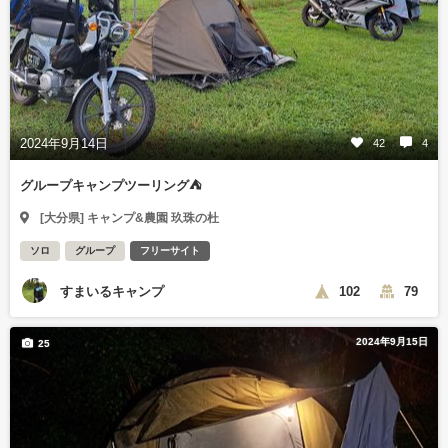
2024年9月14日
42
4
グループキャンプツーリング⛺
[大分県] キャンプ&農園 玖珠の杜
ソロ
グループ
フリーサイト
すまいるキャンプ
102
79
2024年9月15日
25