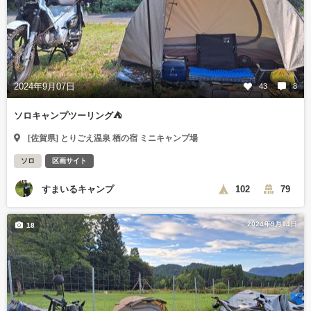
2024年9月07日
43
8
ソロキャンプツーリング⛺
[佐賀県] とりごえ温泉 栖の宿 ミニキャンプ場
ソロ
区画サイト
すまいるキャンプ
102
79
2024年9月14日
18