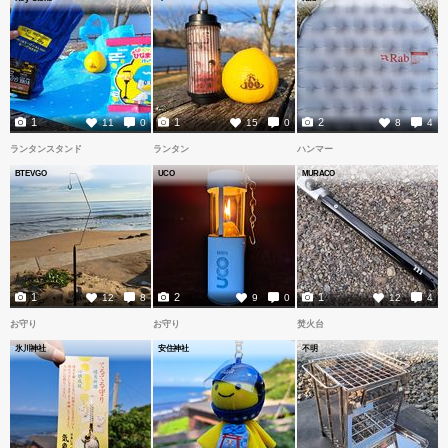
1
1
2
11
0
15
0
8
4
ランタンスタンド
ランタン
ハンマー
BTEVGO
UCO
MURACO
1
2
1
12
8
9
0
12
4
お守り
お守り
焚火台
氷川神社
安住神社
不明