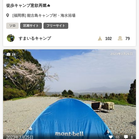
徒歩キャンプ意欲再燃🔥
[福岡県] 能古島キャンプ村・海水浴場
ソロ
区画サイト
フリーサイト
すまいるキャンプ
102
79
2023年3月26日
28
2023年3月25日
65
8