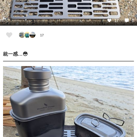
17
0
17
統一感…😳