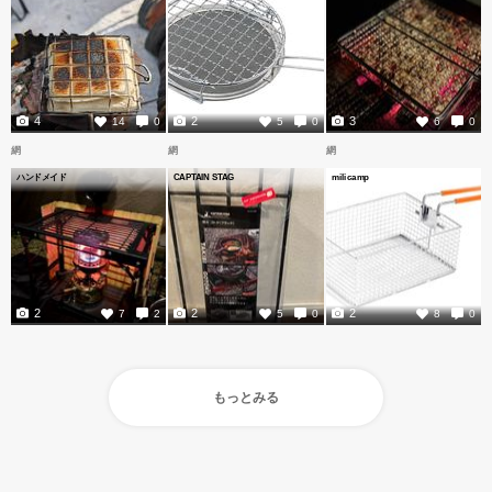
4
2
3
14
0
5
0
6
0
網
網
網
ハンドメイド
CAPTAIN STAG
milicamp
2
2
2
7
2
5
0
8
0
もっとみる