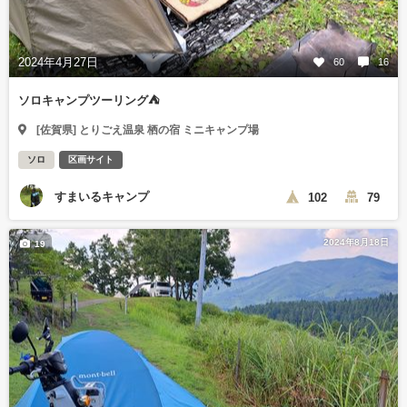
2024年4月27日
60
16
ソロキャンプツーリング⛺
[佐賀県] とりごえ温泉 栖の宿 ミニキャンプ場
ソロ
区画サイト
すまいるキャンプ
102
79
2024年8月18日
19