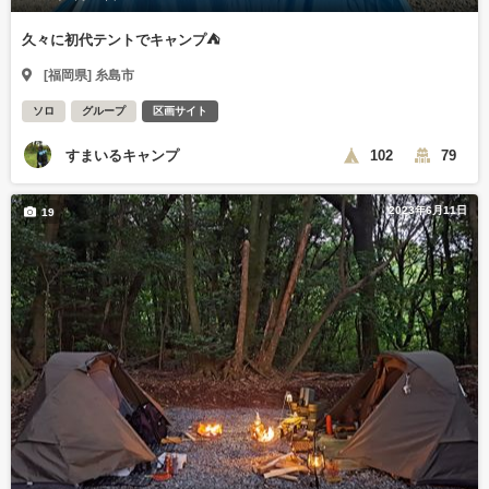
久々に初代テントでキャンプ⛺
[福岡県] 糸島市
ソロ
グループ
区画サイト
すまいるキャンプ
102
79
2023年6月11日
19