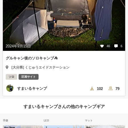
2024年9月15日
46
6
グルキャン後のソロキャンプ⛺
[大分県] くじゅうエイドステーション
ソロ
区画サイト
すまいるキャンプ
102
79
すまいるキャンプさんの他のキャンプギア
手袋
LED
マット
Key Stone
？
Rab