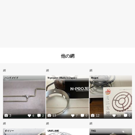
他の網
網
網
網
ハンドメイド
N-project（Made in Japan）
Mogoti
3
13
12
6
2
7
0
10
0
網
網
網
ダイソー
UNIFLAME
TKG