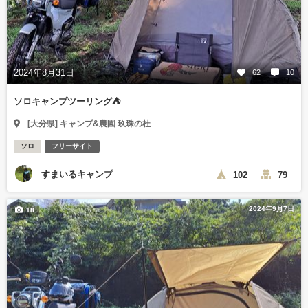
2024年8月31日
62
10
ソロキャンプツーリング⛺
[大分県] キャンプ&農園 玖珠の杜
ソロ
フリーサイト
すまいるキャンプ
102
79
2024年9月7日
18