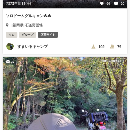
2023年6月10日
66
20
ソロドームグルキャン⛺⛺
[福岡県] 石釜野営場
ソロ
グループ
区画サイト
すまいるキャンプ
102
79
2023年10月22日
32