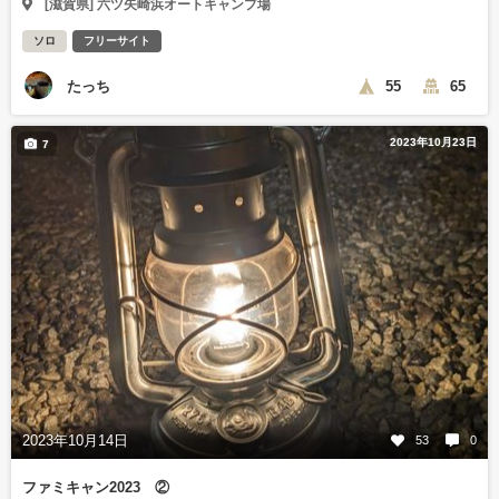
[滋賀県] 六ツ矢崎浜オートキャンプ場
ソロ
フリーサイト
たっち
55
65
2023年10月23日
7
2023年10月14日
53
0
ファミキャン2023 ②