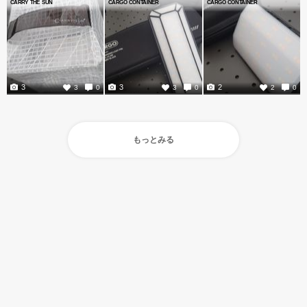
CARRY THE SUN
CARGO CONTAINER
CARGO CONTAINER
3
3
2
3
0
3
0
2
0
もっとみる