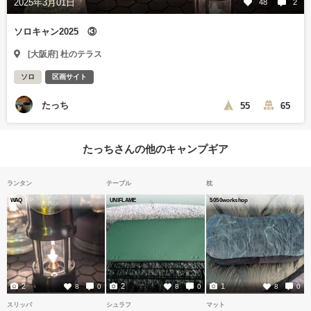
2025年3月01日
48
2
ソロキャン2025 ③
[大阪府] 杜のテラス
ソロ
区画サイト
たっち
55
65
たっちさんの他のキャンプギア
ランタン
テーブル
枕
WAQ
UNIFLAME
5050workshop
2
2
1
8
0
8
0
8
0
スリッパ
シュラフ
マット