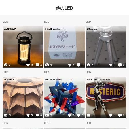
他のLED
LED
LED
LED
ZEN CAMP
HABIT Leather
38explore
2
4
3
9
4
5
0
3
0
LED
LED
LED
BELKROOT
NATAL DESIGN
HYSTERIC GLAMOUR
3
3
3
5
0
7
0
4
0
LED
LED
LED