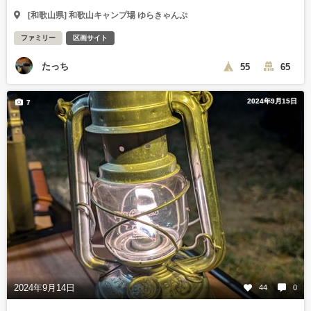
[和歌山県] 和歌山キャンプ場 ゆらきゃんぷ
ファミリー
区画サイト
たっち
55
65
2024年9月15日
7
2024年9月14日
44
0