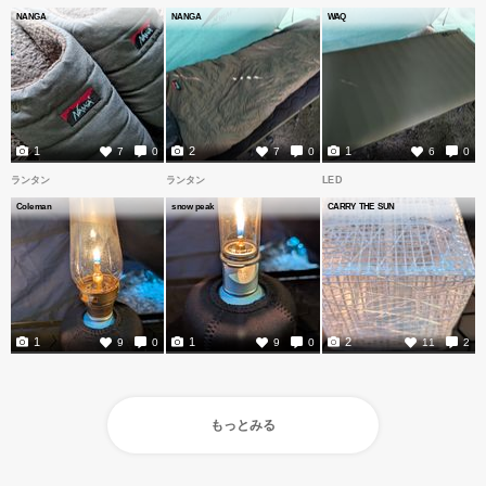
NANGA
NANGA
WAQ
1
2
1
7
0
7
0
6
0
ランタン
ランタン
LED
Coleman
snow peak
CARRY THE SUN
1
1
2
9
0
9
0
11
2
もっとみる