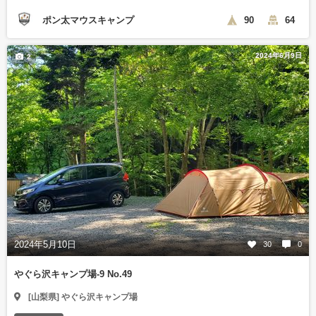
ポン太マウスキャンプ
90
64
2024年6月9日
2
2024年5月10日
30
0
やぐら沢キャンプ場-9 No.49
[山梨県] やぐら沢キャンプ場