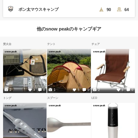
ポン太マウスキャンプ
90
64
他のsnow peakのキャンプギア
焚火台
テント
チェア
snow peak
snow peak
snow peak
2
1
2
3
0
5
0
3
0
トング
スプーン
LED
snow peak
snow peak
snow peak