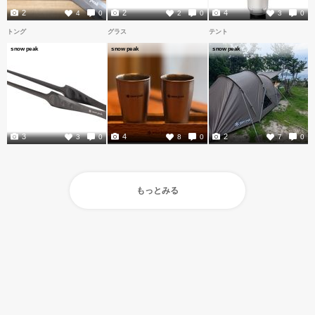
2
2
4
4
0
2
0
3
0
トング
グラス
テント
snow peak
snow peak
snow peak
3
4
2
3
0
8
0
7
0
もっとみる