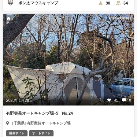
ポン太マウスキャンプ
90
64
2023年3月18日
3
2023年1月28日
41
0
有野実苑オートキャンプ場ｰ5 No.24
[千葉県] 有野実苑オートキャンプ場
区画サイト
オートサイト