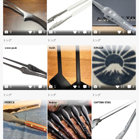
9
6
2
8
0
8
0
4
0
トング
トング
トング
snow peak
4w1h
029craft
3
1
9
3
0
6
0
13
4
トング
トング
トング
FEDECA
fedeca
CAPTAIN STAG