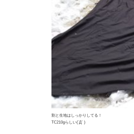
割と生地はしっかりしてる！
TC210gらしい(´Д` )