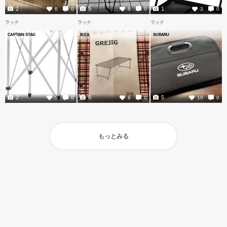
2
5
1
6
0
6
0
3
0
ラック
ラック
ラック
CAPTAIN STAG
IKEA
SUBARU
2
6
5
5
0
6
0
10
0
もっとみる