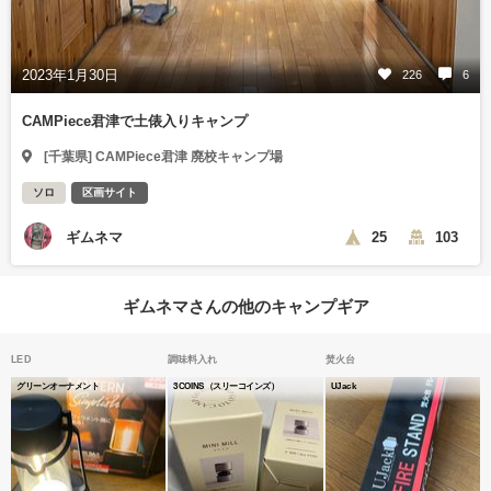
2023年1月30日
226
6
CAMPiece君津で土俵入りキャンプ
[千葉県] CAMPiece君津 廃校キャンプ場
ソロ
区画サイト
ギムネマ
25
103
ギムネマさんの他のキャンプギア
LED
調味料入れ
焚火台
グリーンオーナメント
3COINS（スリーコインズ）
UJack