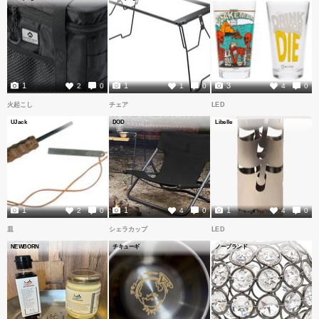
1
1
3
2
0
1
0
4
0
火起こし
チェア
LED
UJack
DOD
Libelle
1
1
1
2
0
4
0
4
0
皿
シェラカップ
LED
NEWBORN
チキューギ
ノーブランド