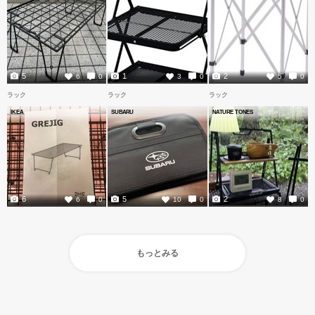
5
1
2
6
0
3
0
5
0
ラック
ラック
ラック
IKEA
SUBARU
NATURE TONES
6
5
2
6
0
10
0
8
0
もっとみる