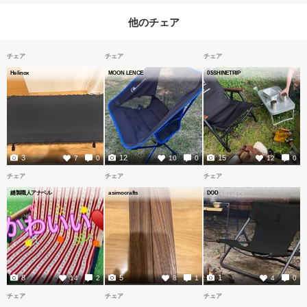
他のチェア
チェア
チェア
チェア
Helinox
MOON LENCE
05SHINETRIP
3
12
15
7
0
10
0
12
0
チェア
チェア
チェア
縫製職人アナベル
asimocrafts
DOD
8
5
1
14
2
8
1
4
0
チェア
チェア
チェア