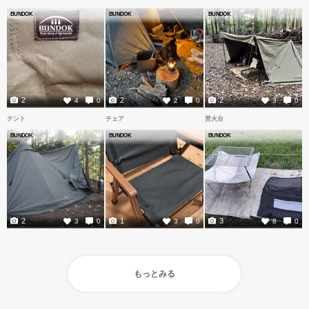
BUNDOK
BUNDOK
BUNDOK
2
2
2
4
0
2
0
3
0
テント
チェア
焚火台
BUNDOK
BUNDOK
BUNDOK
2
1
3
3
0
3
0
8
0
もっとみる