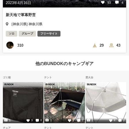
2023年4月16日
93
4
新天地で軍幕野営
[神奈川県] 神奈川県
ソロ
グループ
フリーサイト
310
29
43
他のBUNDOKのキャンプギア
ゴミ箱
テント
焚火台
BUNDOK
BUNDOK
BUNDOK
1
1
2
3
0
3
0
4
0
チェア
テント
テント