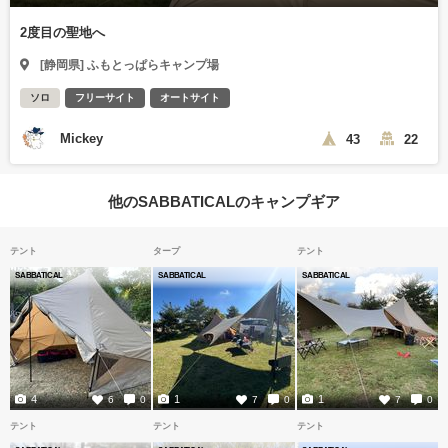
2度目の聖地へ
[静岡県] ふもとっぱらキャンプ場
ソロ
フリーサイト
オートサイト
Mickey
43
22
他のSABBATICALのキャンプギア
テント
タープ
テント
SABBATICAL
SABBATICAL
SABBATICAL
4
1
1
6
0
7
0
7
0
テント
テント
テント