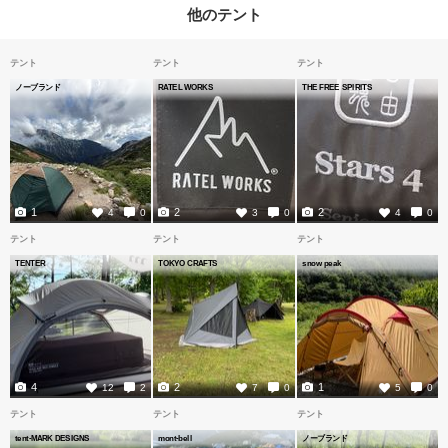
他のテント
テント
テント
テント
ノーブランド
RATEL WORKS
THE FREE SPIRITS
1
2
2
4
0
3
0
4
0
テント
テント
テント
TENTER
TOKYO CRAFTS
snow peak
4
2
1
12
2
7
0
5
0
テント
テント
テント
tent-MARK DESIGNS
mont-bell
ノーブランド