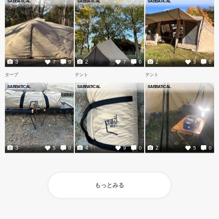
SABBATICAL
SABBATICAL
SABBATICAL
3
2
2
7
0
7
0
3
0
タープ
テント
テント
SABBATICAL
SABBATICAL
SABBATICAL
3
4
2
5
0
9
0
5
0
もっとみる