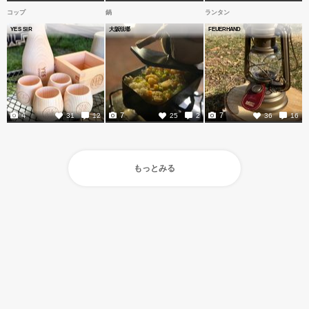
コップ
鍋
ランタン
YES SIR
大阪琺瑯
FEUERHAND
4
7
7
31
12
25
2
36
16
もっとみる