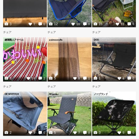
3
12
15
7
0
10
0
12
0
チェア
チェア
チェア
縫製職人アナベル
asimocrafts
DOD
8
5
1
14
2
8
1
4
0
チェア
チェア
チェア
DESERTFOX
Hilander
ノーブランド
2
5
3
3
0
7
0
5
0