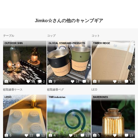
Jimko☆さんの他のキャンプギア
テーブル
コップ
コット
OUTDOOR SHIN
GLOCAL STANDARD PRODUCTS
TIMBER RIDGE
6
9
8
24
2
16
6
21
14
蚊取線香ケース
蚊取線香ペグ
LED
LEGO
TMR industries
BAREBONES
6
4
5
22
12
21
12
34
19