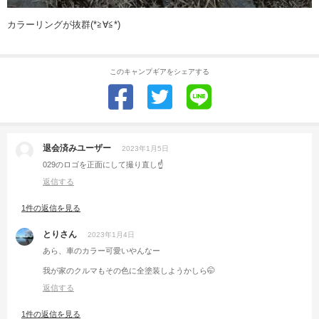
カラーリングが抜群(*≧∀≦*)
このキャンプギアをシェアする
退会済みユーザー
2023年1月5日
029のロゴを正面にして撮り直し☝️
返信する
1件の返信を見る
とりさん
2023年1月4日
あら、車のカラー可愛いやんなー
我が家のクルマもその色に全塗装しようかしら🤭
返信する
1件の返信を見る