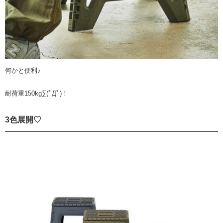
何かと便利♪
耐荷重150kg∑(ﾟДﾟ)！
3色展開♡