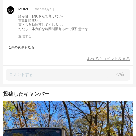
IZUIZU
2023年1月3日
踏み台、お肉さんで良くない?
重量制限無いし
高さも自動調整してくれるし。
ただし、体力的な時間制限有るので要注意です
返信する
1件の返信を見る
すべてのコメントを見る
投稿
投稿したキャンパー