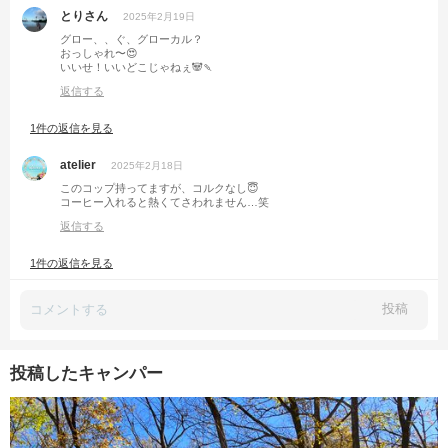
とりさん
2025年2月19日
グロー、、ぐ、グローカル？
おっしゃれ〜😍
いいせ！いいどこじゃねぇ🐼🍡
返信する
1件の返信を見る
atelier
2025年2月18日
このコップ持ってますが、コルクなし😇
コーヒー入れると熱くてさわれません…笑
返信する
1件の返信を見る
投稿
投稿したキャンパー