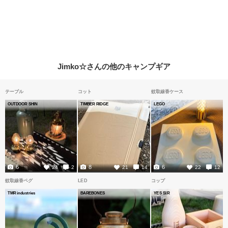
Jimko☆さんの他のキャンプギア
テーブル
コット
蚊取線香ケース
OUTDOOR SHIN
TIMBER RIDGE
LEGO
6
8
6
24
2
21
14
22
12
蚊取線香ペグ
LED
コップ
TMR industries
BAREBONES
YES SIR