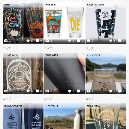
noras
Hills field
KAZE_TO_MORI
2
3
2
5
0
4
0
6
0
コップ
コップ
コップ
ハンドメイド
ZANE ARTS
ハンドメイド
2
2
1
6
0
7
0
2
0
コップ
コップ
コップ
BLACKISHGEAR
ノーブランド
HILLS FIELD