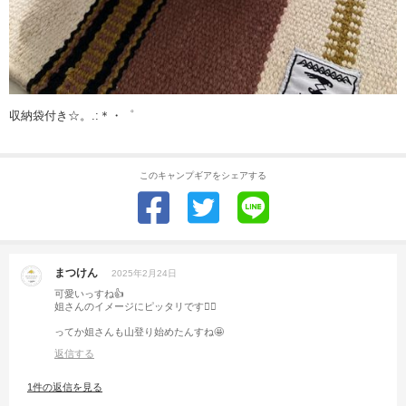
収納袋付き☆。.:＊・゜
このキャンプギアをシェアする
まつけん
2025年2月24日
可愛いっすね👍
姐さんのイメージにピッタリです🙋‍♂️
ってか姐さんも山登り始めたんすね🤩
返信する
1件の返信を見る