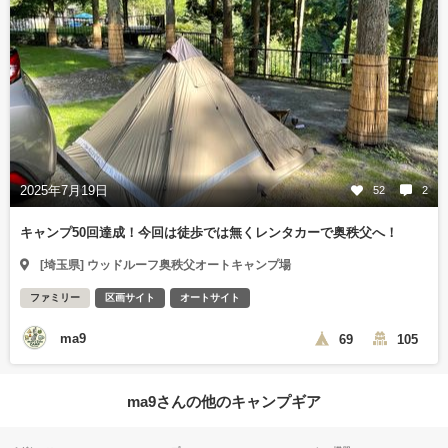
2025年7月19日
52
2
キャンプ50回達成！今回は徒歩では無くレンタカーで奥秩父へ！
[埼玉県] ウッドルーフ奥秩父オートキャンプ場
ファミリー
区画サイト
オートサイト
ma9
69
105
ma9さんの他のキャンプギア