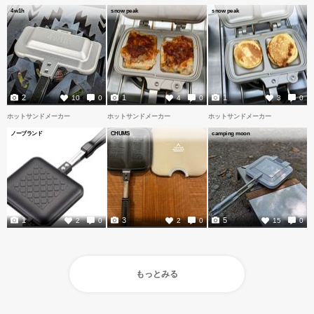
4w1h
snow peak
snow peak
2
1
1
10
0
4
0
3
0
ホットサンドメーカー
ホットサンドメーカー
ホットサンドメーカー
ノーブランド
CHUMS
camping moon
1
3
5
2
0
2
0
15
0
もっとみる