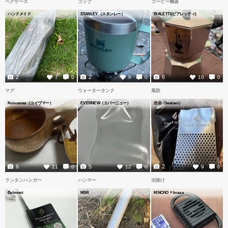
ペグケース
コップ
コーヒー機器
ハンドメイド
STANLEY（スタンレー）
BIALETTI(ビアレッティ)
2
2
6
7
0
9
0
10
0
マグ
ウォータータンク
風防
Koivumaa（コイヴマー）
EVERNEW（エバーニュー）
岩谷（Iwatani）
6
5
2
21
0
12
0
9
0
ランタンハンガー
ハンマー
虫除け
Belmont
MSR
KINCHO × braaa