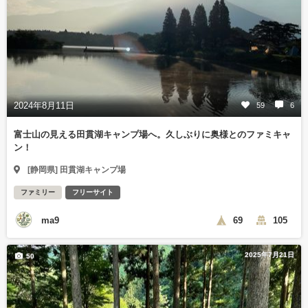
2024年8月11日
59
6
富士山の見える田貫湖キャンプ場へ。久しぶりに奥様とのファミキャ
ン！
[静岡県] 田貫湖キャンプ場
ファミリー
フリーサイト
ma9
69
105
2025年7月21日
50