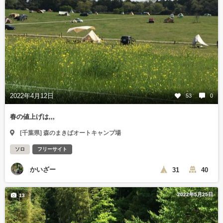
2022年4月12日
53
0
春の値上げは,,,
[千葉県] 森のまきばオートキャンプ場
ソロ
フリーサイト
かいざー
31
40
2022年5月25日
13