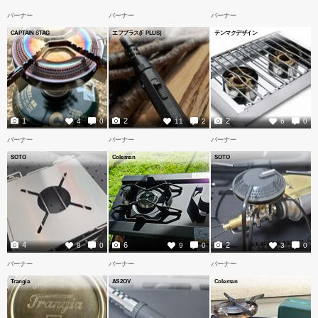
バーナー
バーナー
バーナー
CAPTAIN STAG
エフプラス(F PLUS)
テンマクデザイン
1
2
2
4
0
11
2
6
0
バーナー
バーナー
バーナー
SOTO
Coleman
SOTO
4
6
2
8
0
9
0
3
0
バーナー
バーナー
バーナー
Trangia
AS2OV
Coleman