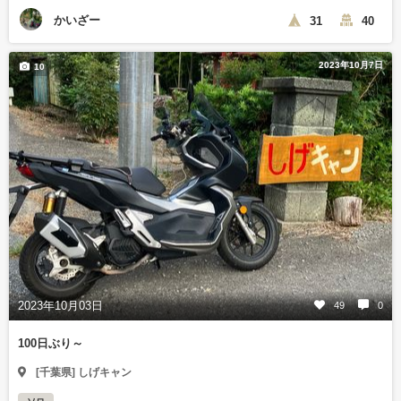
かいざー
31
40
2023年10月7日
10
2023年10月03日
49
0
100日ぶり～
[千葉県] しげキャン