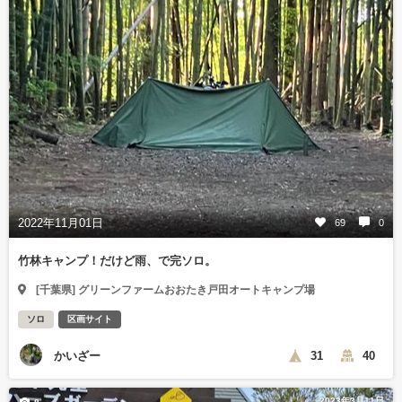
2022年11月01日
69
0
竹林キャンプ！だけど雨、で完ソロ。
[千葉県] グリーンファームおおたき戸田オートキャンプ場
ソロ
区画サイト
かいざー
31
40
2023年3月11日