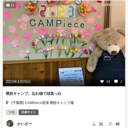
2023年4月8日
11
2023年4月05日
54
2
廃校キャンプ。忘れ物で頭真っ白
[千葉県] CAMPiece君津 廃校キャンプ場
ソロ
区画サイト
かいざー
31
40