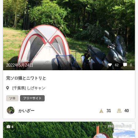
2022年5月24日
62
0
完ソロ猫とニワトリと
[千葉県] しげキャン
ソロ
フリーサイト
かいざー
31
40
2022年10月15日
6