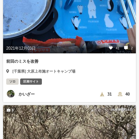
2021年12月03日
41
2
前回のミスを改善
[千葉県] 大原上布施オートキャンプ場
ソロ
区画サイト
かいざー
31
40
2022年3月16日
5