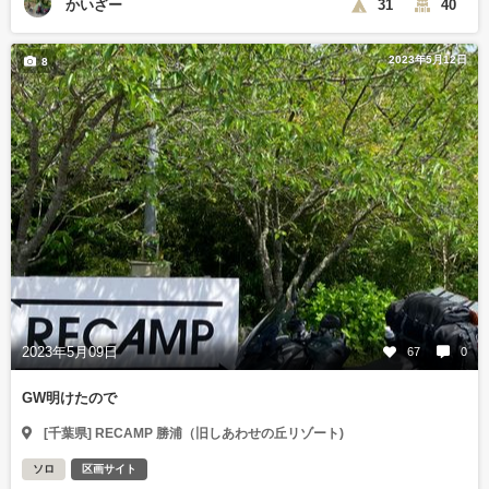
かいざー
31
40
2023年5月12日
8
2023年5月09日
67
0
GW明けたので
[千葉県] RECAMP 勝浦（旧しあわせの丘リゾート)
ソロ
区画サイト