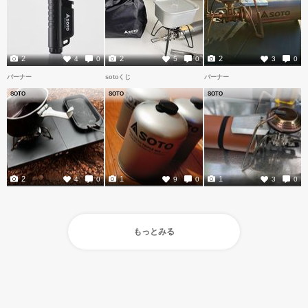
2
2
2
4
0
5
0
3
0
バーナー
sotoくじ
バーナー
SOTO
SOTO
SOTO
2
1
1
4
0
9
0
3
0
もっとみる