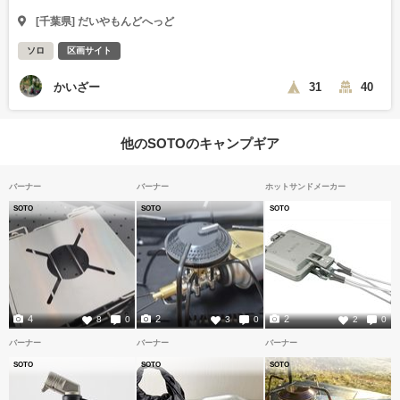
[千葉県] だいやもんどへっど
ソロ
区画サイト
かいざー
31
40
他のSOTOのキャンプギア
バーナー
バーナー
ホットサンドメーカー
SOTO
SOTO
SOTO
4
2
2
8
0
3
0
2
0
バーナー
バーナー
バーナー
SOTO
SOTO
SOTO