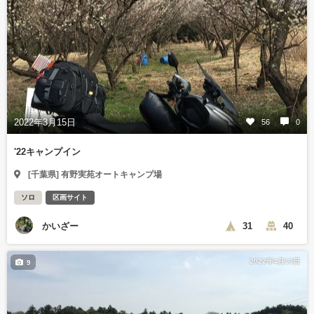
2022年3月15日
56
0
'22キャンプイン
[千葉県] 有野実苑オートキャンプ場
ソロ
区画サイト
かいざー
31
40
2022年4月13日
9