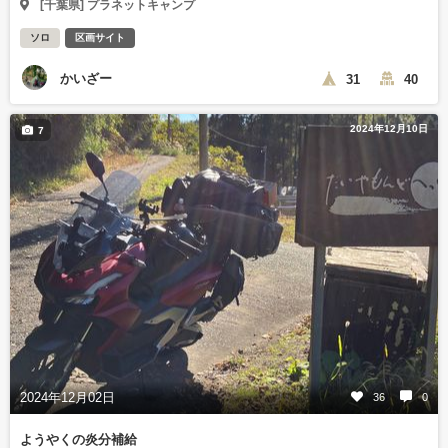
[千葉県] プラネットキャンプ
ソロ
区画サイト
かいざー
31
40
2024年12月10日
7
2024年12月02日
36
0
ようやくの炎分補給