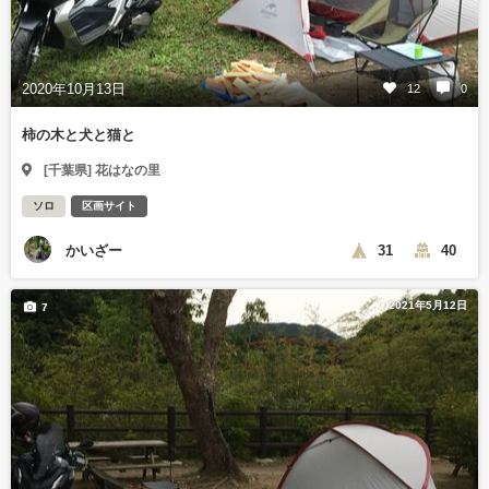
2020年10月13日
12
0
柿の木と犬と猫と
[千葉県] 花はなの里
ソロ
区画サイト
かいざー
31
40
2021年5月12日
7