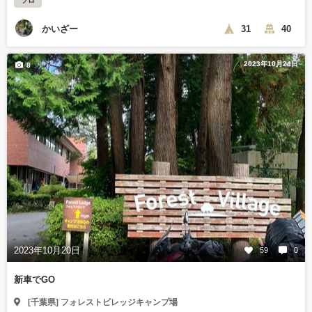
ソロ
かいざー
31
40
2023年10月24日
8
2023年10月20日
59
0
新車でGO
[千葉県] フォレストビレッジキャンプ場