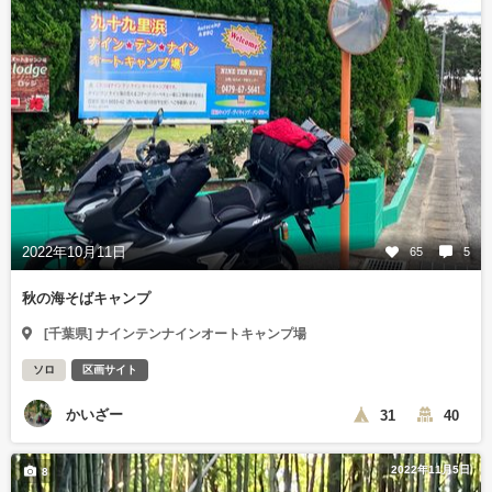
2022年10月11日
65
5
秋の海そばキャンプ
[千葉県] ナインテンナインオートキャンプ場
ソロ
区画サイト
かいざー
31
40
2022年11月5日
8