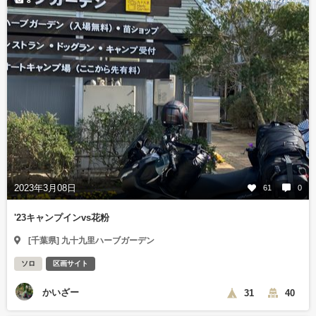
8
2023年3月08日
61
0
'23キャンプインvs花粉
[千葉県] 九十九里ハーブガーデン
ソロ
区画サイト
かいざー
31
40