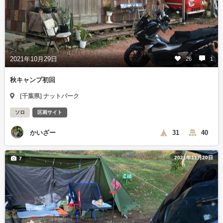
2021年10月29日
26
1
秋キャンプ初回
[千葉県] ナットパーク
ソロ
区画サイト
かいざー
31
40
2021年11月20日
7