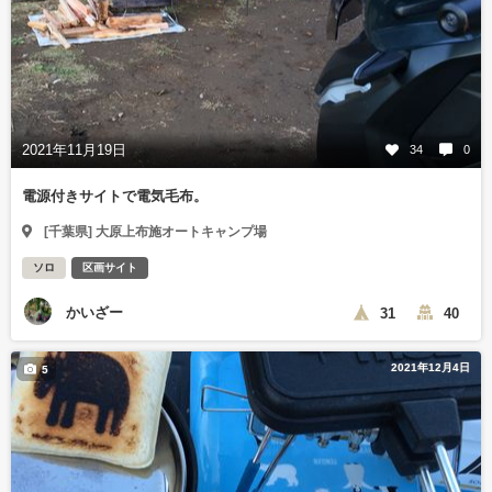
2021年11月19日
34
0
電源付きサイトで電気毛布。
[千葉県] 大原上布施オートキャンプ場
ソロ
区画サイト
かいざー
31
40
2021年12月4日
5