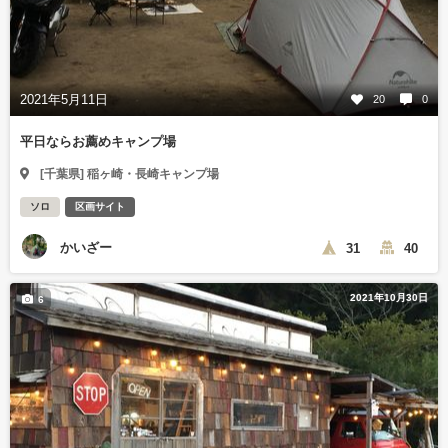
2021年5月11日
20
0
平日ならお薦めキャンプ場
[千葉県] 稲ヶ崎・長崎キャンプ場
ソロ
区画サイト
かいざー
31
40
2021年10月30日
6