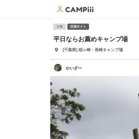
ソロ
区画サイト
平日ならお薦めキャンプ場
[千葉県] 稲ヶ崎・長崎キャンプ場
かいざー