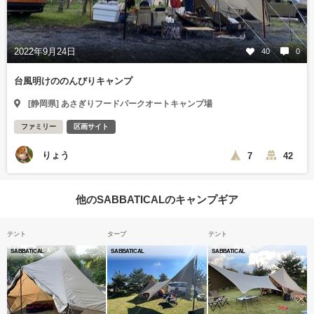
2022年9月24日
40
0
台風明けののんびりキャンプ
[静岡県] あさぎりフードパークオートキャンプ場
ファミリー
区画サイト
りょう
7
42
他のSABBATICALのキャンプギア
テント
タープ
テント
SABBATICAL
SABBATICAL
SABBATICAL