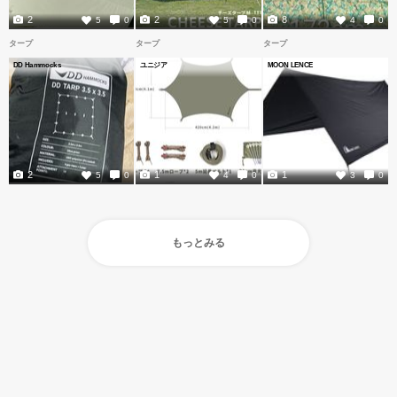
2
2
8
5
0
5
0
4
0
タープ
タープ
タープ
DD Hammocks
ユニジア
MOON LENCE
2
1
1
5
0
4
0
3
0
もっとみる