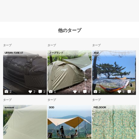
他のタープ
タープ
タープ
タープ
URBAN FOREST
ノーブランド
Xfoil
2
1
2
2
2
4
0
3
0
タープ
タープ
タープ
tomount
DOD
FIELDOOR