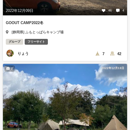
2022年12月09日
46
4
GOOUT CAMP2022冬
[静岡県] ふもとっぱらキャンプ場
グループ
フリーサイト
りょう
7
42
2022年12月13日
7