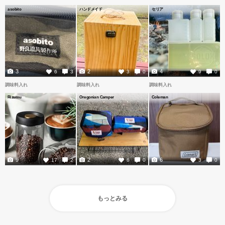
asobito
ハンドメイド
セリア
3
2
4
6
3
3
0
9
0
調味料入れ
調味料入れ
調味料入れ
Rizumu
Oregonian Camper
Coleman
9
2
6
17
2
6
0
3
0
もっとみる