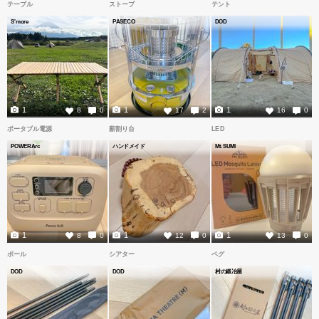
テーブル
ストーブ
テント
S'more
PASECO
DOD
1
1
1
8
0
17
2
16
0
ポータブル電源
薪割り台
LED
POWERArc
ハンドメイド
Mt.SUMI
1
1
1
8
0
12
0
13
0
ポール
シアター
ペグ
DOD
DOD
村の鍛冶屋