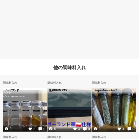
他の調味料入れ
調味料入れ
調味料入れ
調味料入れ
ノーブランド
鬼嫁PRODUCTS
Unique Geocaches2
2
5
2
3
0
4
0
4
0
調味料入れ
調味料入れ
調味料入れ