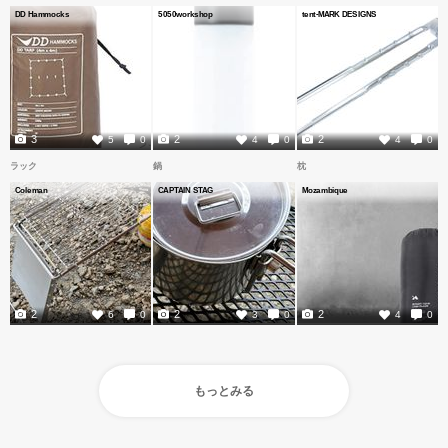
DD Hammocks
5050workshop
tent-MARK DESIGNS
3
2
2
5
0
4
0
4
0
ラック
鍋
枕
Coleman
CAPTAIN STAG
Mozambique
2
2
2
6
0
3
0
4
0
もっとみる