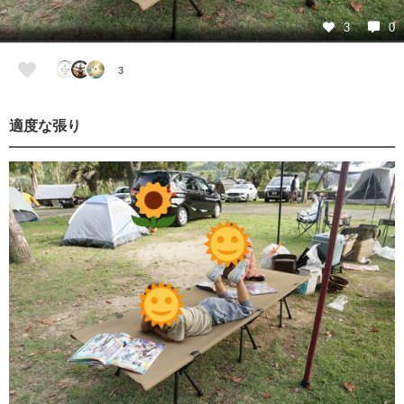
3
0
3
適度な張り