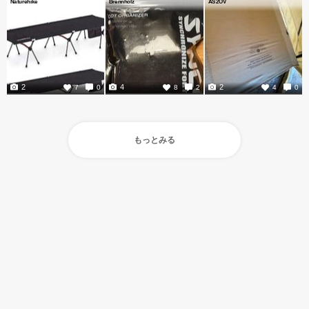
Naturehike
Brennholz
AS2OV
2
4
2
7
0
8
2
4
0
もっとみる