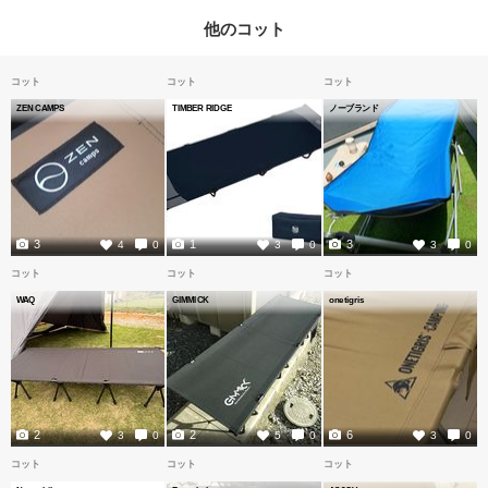
他のコット
コット
コット
コット
ZEN CAMPS
TIMBER RIDGE
ノーブランド
3
1
3
4
0
3
0
3
0
コット
コット
コット
WAQ
GIMMICK
onetigris
2
2
6
3
0
5
0
3
0
コット
コット
コット