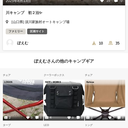
2025年8月13日
25
0
川キャンプ 初２泊✨
[山口県] 須川家族村オートキャンプ場
ファミリー
区画サイト
ぽえむ
10
35
ぽえむさんの他のキャンプギア
チェア
クーラーボックス
チェア
LOGOS
RATEL WORKS
Helinox
2
4
2
3
0
9
0
5
0
タープ
LED
トング