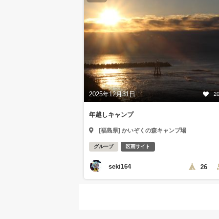
2025年12月31日
2
年越しキャンプ
[福島県] かいぞくの森キャンプ場
グループ
区画サイト
seki164
26