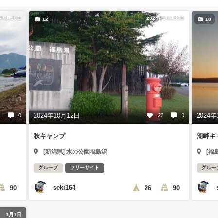
2年8月20日
2024年10月13日
12
18
2024年10月12日
2024年
1
0
23
0
秋キャンプ
湖畔キ
[新潟県] 水の公園福島潟
[福
グループ
フリーサイト
グルー
seki164
90
26
90
1月1日