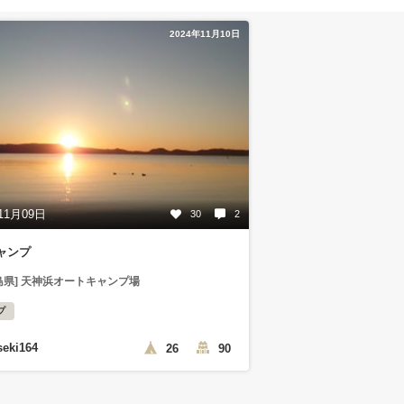
2024年11月10日
11月09日
30
2
ャンプ
島県] 天神浜オートキャンプ場
プ
seki164
26
90