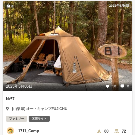
2025年5月6日
8
2025年5月05日
30
0
№57
[山梨県] オートキャンプFUJICHU
ファミリー
区画サイト
1711_Camp
80
72