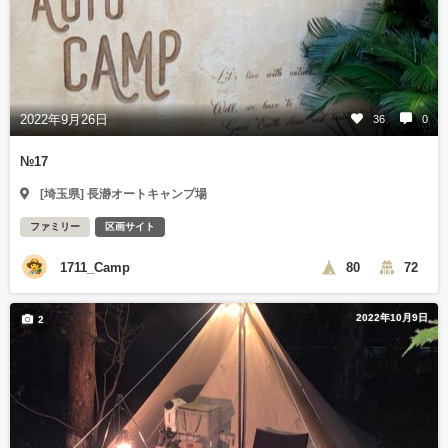
2022年9月26日
36
0
№17
[埼玉県] 長瀞オートキャンプ場
ファミリー
区画サイト
1711_Camp
80
72
2022年10月9日
2