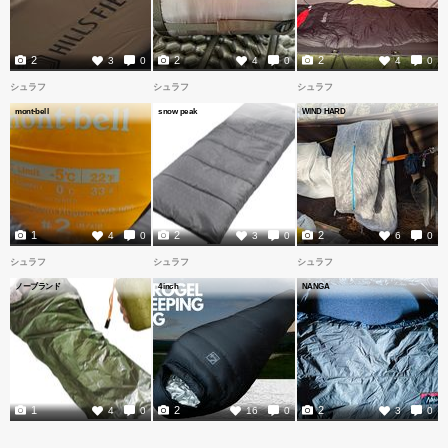
2
2
2
3
0
4
0
4
0
シュラフ
シュラフ
シュラフ
mont-bell
snow peak
WIND HARD
1
2
2
4
0
3
0
6
0
シュラフ
シュラフ
シュラフ
ノーブランド
4inch
NANGA
1
2
2
4
0
16
0
3
0