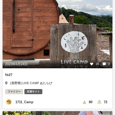
2023年6月24日
29
0
№27
[長野県] LIVE CAMP あたらび
ファミリー
区画サイト
1711_Camp
80
72
2023年9月13日