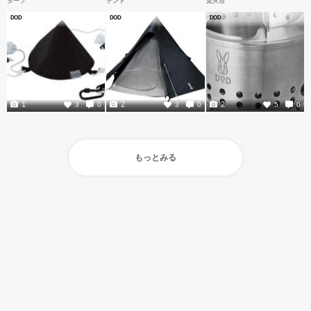
タープ
テント
焚火台
DOD
DOD
DOD
1
2
2
3
0
3
0
5
0
もっとみる