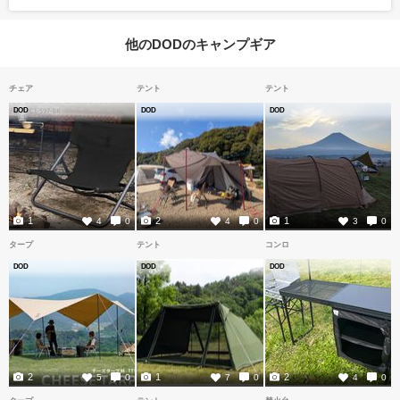
他のDODのキャンプギア
チェア
テント
テント
DOD
DOD
DOD
1
2
1
4
0
4
0
3
0
タープ
テント
コンロ
DOD
DOD
DOD
2
1
2
5
0
7
0
4
0