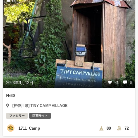
14
2023年9月12日
45
0
№30
[神奈川県] TINY CAMP VILLAGE
ファミリー
区画サイト
1711_Camp
80
72