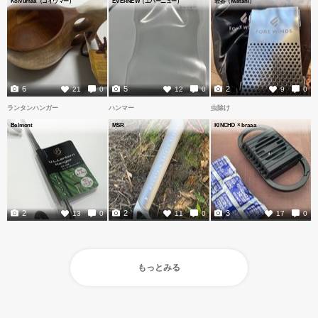
Koivumaa（コイヴマー）
EVERNEW（エバーニュー）
岩谷（Iwatani）
6
5
2
21
0
12
0
9
0
ランタンハンガー
ハンマー
虫除け
Belmont
MSR
KINCHO × braaa
2
2
3
13
0
11
0
17
0
もっとみる