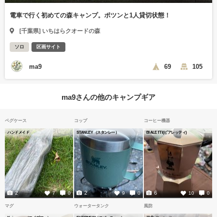
電車で行く初めての森キャンプ。ポツンと1人貸切状態！
[千葉県] いちはらクオードの森
ソロ
区画サイト
ma9
69
105
ma9さんの他のキャンプギア
ペグケース
コップ
コーヒー機器
ハンドメイド
STANLEY（スタンレー）
BIALETTI(ビアレッティ)
2
2
6
7
0
9
0
10
0
マグ
ウォータータンク
風防