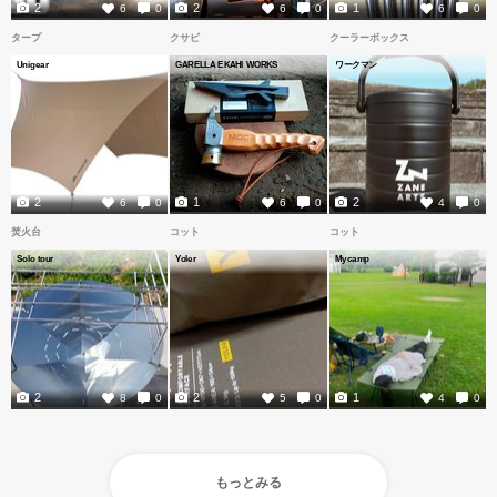
2
2
1
6
0
6
0
6
0
タープ
クサビ
クーラーボックス
Unigear
GARELLA EKAHI WORKS
ワークマン
2
1
2
6
0
6
0
4
0
焚火台
コット
コット
Solo tour
Yoler
Mycamp
2
2
1
8
0
5
0
4
0
もっとみる