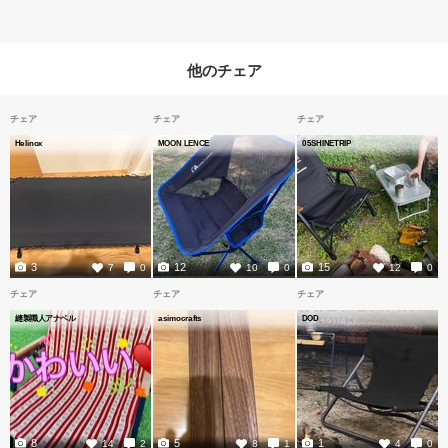
他のチェア
チェア
チェア
チェア
Helinox
MOON LENCE
05SHINETRIP
3
12
15
7
0
10
0
12
0
チェア
チェア
チェア
縫製職人アナベル
asimocrafts
DOD
8
5
1
14
2
8
1
4
0