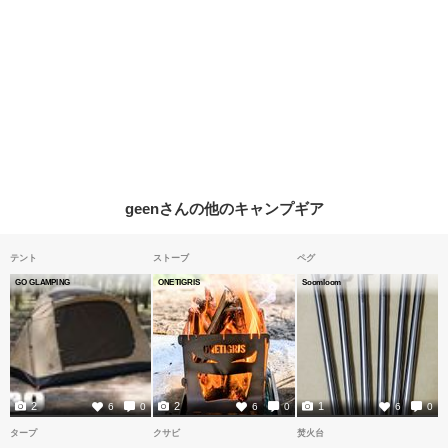
geenさんの他のキャンプギア
テント
ストーブ
ペグ
GO GLAMPING
ONETIGRIS
Soomloom
2
2
1
6
0
6
0
6
0
タープ
クサビ
焚火台