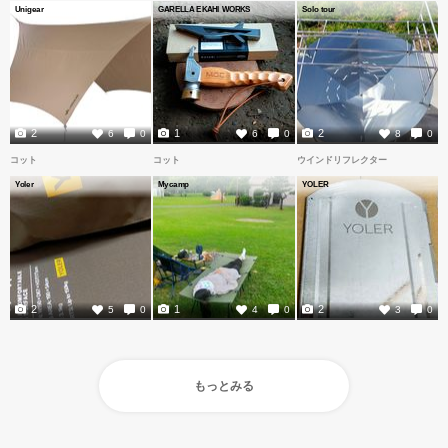
Unigear
GARELLA EKAHI WORKS
Solo tour
2
1
2
6
0
6
0
8
0
コット
コット
ウインドリフレクター
Yoler
Mycamp
YOLER
2
1
2
5
0
4
0
3
0
もっとみる