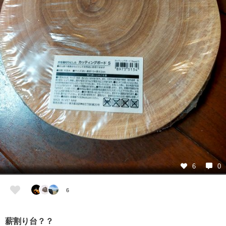
6
0
6
薪割り台？？