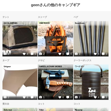
geenさんの他のキャンプギア
テント
ストーブ
ペグ
GO GLAMPING
ONETIGRIS
Soomloom
2
2
1
6
0
6
0
6
0
タープ
クサビ
クーラーボックス
Unigear
GARELLA EKAHI WORKS
ワークマン
2
1
2
6
0
6
0
4
0
焚火台
コット
コット
Solo tour
Yoler
Mycamp