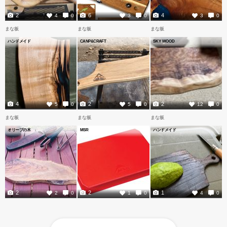
2
6
4
4
0
3
0
3
0
まな板
まな板
まな板
ハンドメイド
CANP&CRAFT
SKY WOOD
4
2
2
5
0
5
0
12
0
まな板
まな板
まな板
オリーブの木
MSR
ハンドメイド
2
2
1
2
0
1
0
4
0