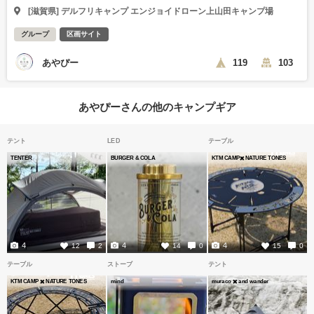
[滋賀県] デルフリキャンプ エンジョイドローン上山田キャンプ場
グループ
区画サイト
あやぴー
119
103
あやぴーさんの他のキャンプギア
テント
LED
テーブル
TENTER
BURGER & COLA
KTM CAMP✖️ NATURE TONES
4
4
4
12
2
14
0
15
0
テーブル
ストーブ
テント
KTM CAMP ✖️ NATURE TONES
mind
muraco ✖️ and wander