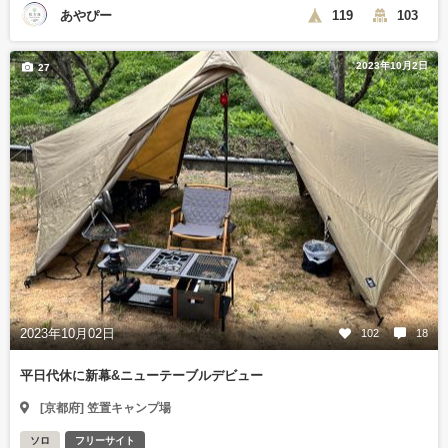
あやぴー
119
103
2023年10月2日
27
2023年10月02日
102
18
平日代休に新幕&ニューテーブルデビュー
[京都府] 笠置キャンプ場
ソロ
フリーサイト