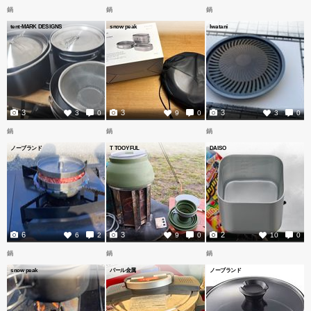
鍋
鍋
鍋
tent-MARK DESIGNS
snow peak
Iwatani
3
3
3
3
0
9
0
3
0
鍋
鍋
鍋
ノーブランド
T TOOYFUL
DAISO
6
3
2
6
2
9
0
10
0
鍋
鍋
鍋
snow peak
パール金属
ノーブランド