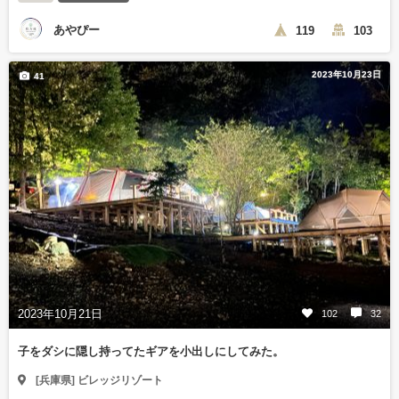
あやぴー
119
103
2023年10月23日
41
2023年10月21日
102
32
子をダシに隠し持ってたギアを小出しにしてみた。
[兵庫県] ビレッジリゾート