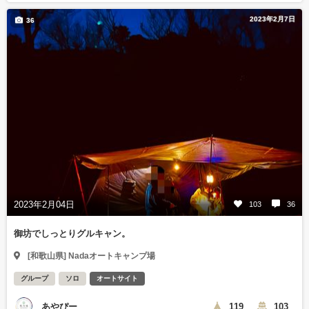
2023年2月7日
36
2023年2月04日
103
36
御坊でしっとりグルキャン。
[和歌山県] Nadaオートキャンプ場
グループ
ソロ
オートサイト
あやぴー
119
103