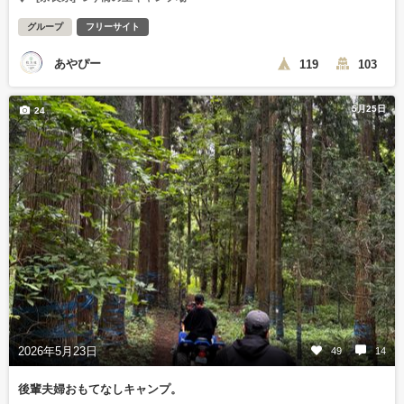
グループ
フリーサイト
あやぴー
119
103
5月25日
24
2026年5月23日
49
14
後輩夫婦おもてなしキャンプ。