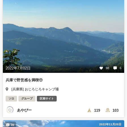
2022年7月02日
98
6
兵庫で野営感を満喫😙
[兵庫県] おじろじろキャンプ場
ソロ
グループ
区画サイト
あやぴー
119
103
2022年11月20日
36