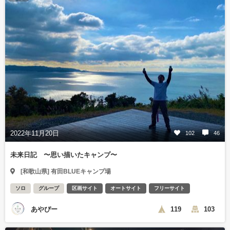
2022年11月20日
102
46
未来日記 〜思い描いたキャンプ〜
[和歌山県] 有田BLUEキャンプ場
ソロ
グループ
区画サイト
オートサイト
フリーサイト
あやぴー
119
103