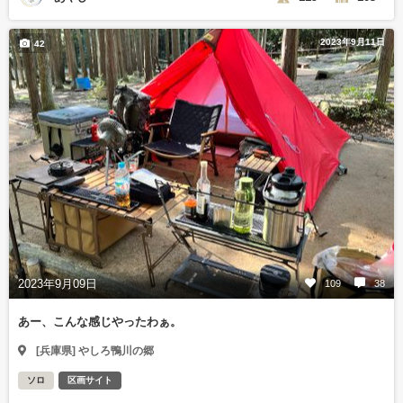
2023年9月11日
42
2023年9月09日
109
38
あー、こんな感じやったわぁ。
[兵庫県] やしろ鴨川の郷
ソロ
区画サイト