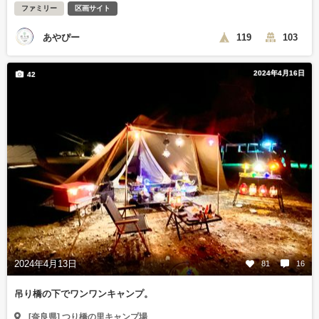
ファミリー
区画サイト
あやぴー
119
103
2024年4月16日
42
2024年4月13日
81
16
吊り橋の下でワンワンキャンプ。
[奈良県] つり橋の里キャンプ場