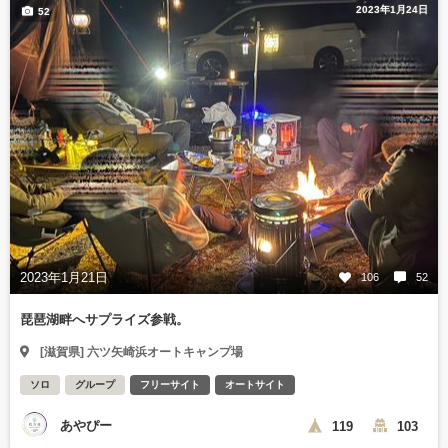
2023年1月24日
52
2023年1月21日
106
52
琵琶湖畔へサプライズ参戦。
[滋賀県] 六ツ矢崎浜オートキャンプ場
ソロ
グループ
フリーサイト
オートサイト
あやぴー
119
103