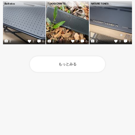
Ballistics
TOKYO CRAFTS
NATURE TONES
2
2
2
2
0
7
0
3
2
もっとみる