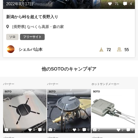
2022年9月17日
71
4
新潟から峠を超えて長野入り
[長野県] なべくら高原・森の家
ソロ
フリーサイト
シェルパ山本
72
55
他のSOTOのキャンプギア
バーナー
バーナー
ホットサンドメーカー
SOTO
SOTO
SOTO
4
2
2
8
0
3
0
2
0
バーナー
バーナー
バーナー