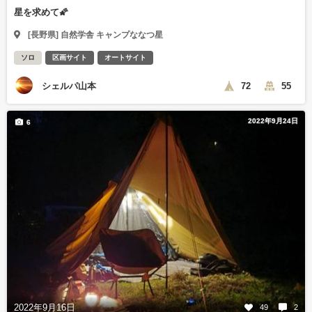
星を求めて🌠
[長野県] 自然学舎 キャンプななつ星
ソロ
区画サイト
オートサイト
シェルパ山本
72
55
2022年9月24日
6
2022年9月16日
49
2