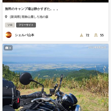
無料のキャンプ場は静かすぎた。。。
[新潟県] 雨飾山麓しろ池の森
ソロ
フリーサイト
シェルパ山本
72
55
2022年9月26日
8