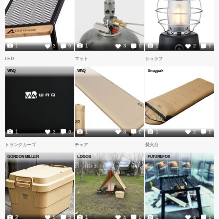
1
1
1
3
0
3
0
2
0
LED
マット
シュラフ
WAQ
WAQ
Snugpak
1
1
1
3
0
3
0
2
0
トランクカーゴ
チェア
焚火台
GORDON MILLER
LOGOS
FUTUREFOX
2
1
1
5
0
4
0
4
0