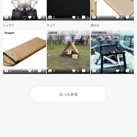
1
1
1
2
0
3
0
3
0
シュラフ
チェア
焚火台
Snugpak
LOGOS
FUTUREFOX
1
1
1
2
0
4
0
4
0
もっとみる