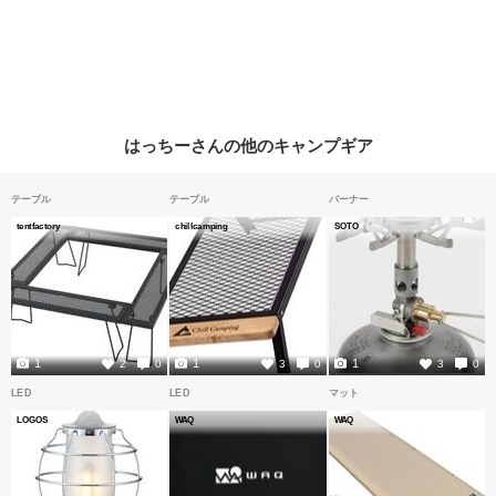
はっちーさんの他のキャンプギア
テーブル
テーブル
バーナー
tentfactory
chillcamping
SOTO
1
1
1
2
0
3
0
3
0
LED
LED
マット
LOGOS
WAQ
WAQ