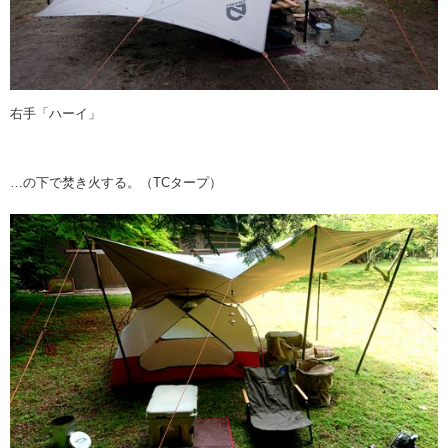
右手「ハーイ」
…の下で焚き火する。（TCタープ）