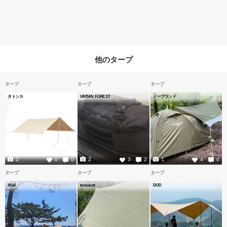
他のタープ
タープ
タープ
タープ
タトンカ
URBAN FOREST
ノーブランド
2
2
1
0
0
3
2
4
0
タープ
タープ
タープ
Xfoil
tomount
DOD