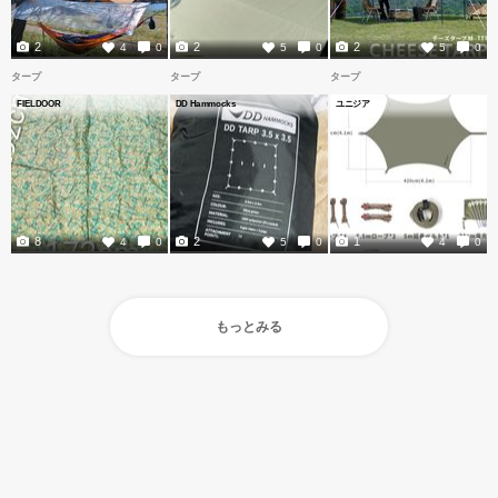
2
2
2
4
0
5
0
5
0
タープ
タープ
タープ
FIELDOOR
DD Hammocks
ユニジア
8
2
1
4
0
5
0
4
0
もっとみる