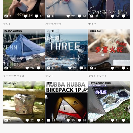
3
4
28
17
16
22
14
24
8
テント
バックパック
ナイフ
PAAGO WORKS
山と道
馬場長金物
7
4
4
26
2
24
8
31
7
クーラーボックス
テント
グランドシート
It's all right！
MSR
ULTRA GOOD LUCK
5
11
4
22
6
30
18
31
4