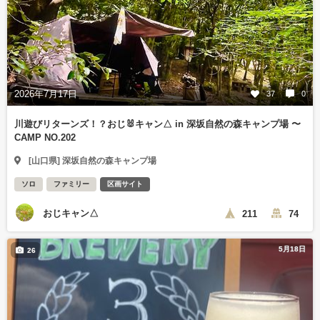
2026年7月17日
37
0
川遊びリターンズ！？おじ🐰キャン△ in 深坂自然の森キャンプ場 〜
CAMP NO.202
[山口県] 深坂自然の森キャンプ場
ソロ
ファミリー
区画サイト
おじキャン△
211
74
5月18日
26