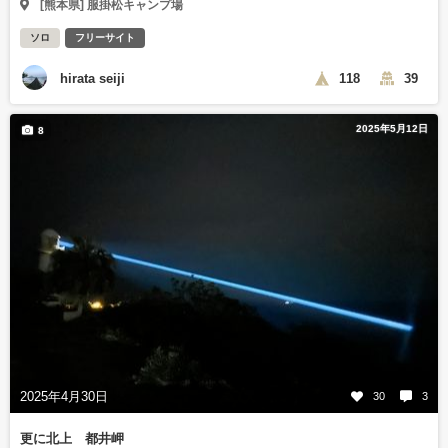
[熊本県] 服掛松キャンプ場
ソロ
フリーサイト
hirata seiji
118
39
2025年5月12日
8
2025年4月30日
30
3
更に北上 都井岬