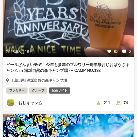
2026年5月16日
52
2
ビールざんまい🍻💕 今年も参加のブルワリー周年祭おじおばうさキ
ャン△ in 深坂自然の森キャンプ場 〜 CAMP NO.192
[山口県] 深坂自然の森キャンプ場
ファミリー
グループ
区画サイト
おじキャン△
211
74
4月9日
15