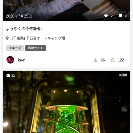
2026年7月25日
23
0
ようやくの今年3回目
[千葉県] 千石台オートキャンプ場
グループ
区画サイト
ke-n
66
122
5日前
32