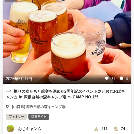
2025年5月17日
54
0
一年振りの友たちと親交を深めた2周年記念イベント🍺とおじおばキ
ャン△ in 深坂自然の森キャンプ場 〜 CAMP NO.135
[山口県] 深坂自然の森キャンプ場
ファミリー
区画サイト
おじキャン△
211
74