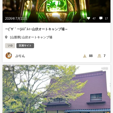
2026年7月11日
47
17
～(´∀｀～)ｽｽﾞｽｨｰ山伏オートキャンプ場～
[山梨県] 山伏オートキャンプ場
ソロ
区画サイト
ぷりん
88
7
5日前
14