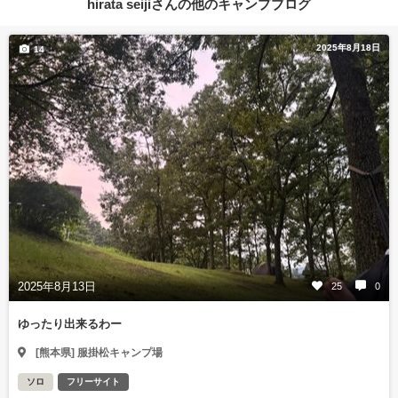
hirata seijiさんの他のキャンプブログ
2025年8月18日
14
2025年8月13日
25
0
ゆったり出来るわー
[熊本県] 服掛松キャンプ場
ソロ
フリーサイト