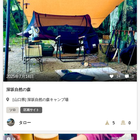
2025年7月14日
24
0
深坂自然の森
[山口県] 深坂自然の森キャンプ場
ソロ
区画サイト
タロー
5
0
2025年5月18日
12