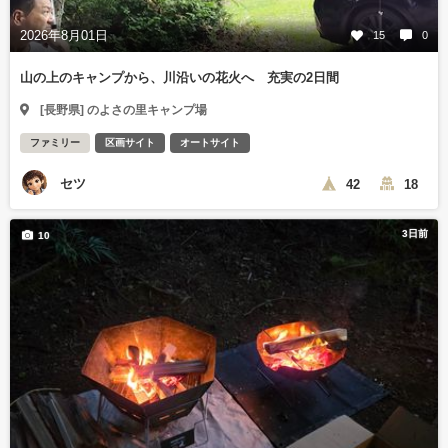
2026年8月01日
15
0
山の上のキャンプから、川沿いの花火へ 充実の2日間
[長野県] のよさの里キャンプ場
ファミリー
区画サイト
オートサイト
セツ
42
18
3日前
10