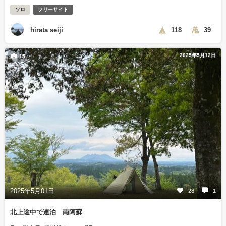
ソロ
フリーサイト
hirata seiji
118
39
2025年5月12日
15
2025年5月01日
28
1
北上途中で連泊 南阿蘇