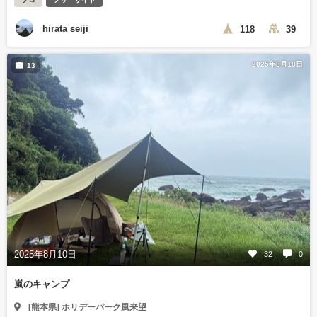
hirata seiji
118
39
2025年8月18日
13
2025年8月10日
32
0
嵐のキャンプ
[熊本県] ホリデーパーク風来望