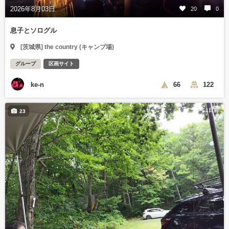
2026年8月03日
20
0
息子とソログル
[茨城県] the country (キャンプ場)
グループ
区画サイト
ke-n
66
122
1日前
23