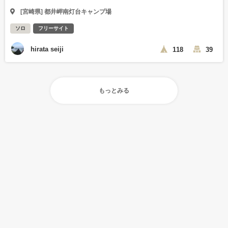
[宮崎県] 都井岬南灯台キャンプ場
ソロ
フリーサイト
hirata seiji
118
39
もっとみる