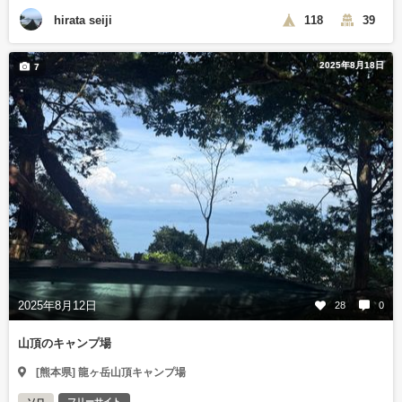
hirata seiji
118
39
2025年8月18日
7
2025年8月12日
28
0
山頂のキャンプ場
[熊本県] 龍ヶ岳山頂キャンプ場
ソロ
フリーサイト