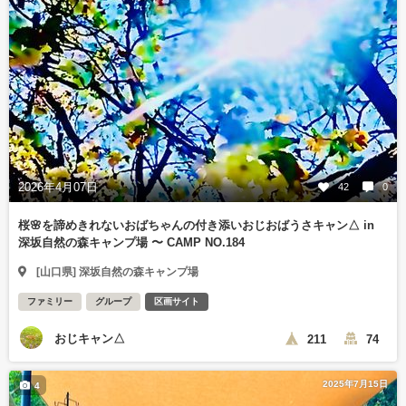
2026年4月07日
42
0
桜🌸を諦めきれないおばちゃんの付き添いおじおばうさキャン△ in
深坂自然の森キャンプ場 〜 CAMP NO.184
[山口県] 深坂自然の森キャンプ場
ファミリー
グループ
区画サイト
おじキャン△
211
74
2025年7月15日
4