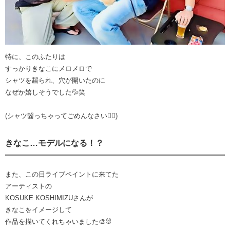
特に、このふたりは
すっかりきなこにメロメロで
シャツを齧られ、穴が開いたのに
なぜか嬉しそうでした💦笑
(シャツ齧っちゃってごめんなさい🙇‍♀️)
きなこ…モデルになる！？
また、この日ライブペイントに来てた
アーティストの
KOSUKE KOSHIMIZUさんが
きなこをイメージして
作品を描いてくれちゃいました🎨🐰