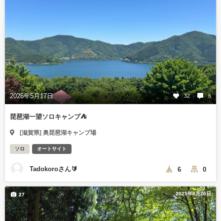
2026年5月17日
32
6
琵琶湖一望ソロキャンプ⛺️
[滋賀県] 奥琵琶湖キャンプ場
ソロ
オートサイト
Tadokoroさん🔰
6
0
2025年8月20日
27