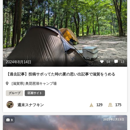
2024年8月14日
64
13
【過去記事】投稿サボってた時の夏の思い出記事で滋賀をうめる
[滋賀県] 奥琵琶湖キャンプ場
グループ
区画サイト
週末スナフキン
129
175
2025年2月13日
9