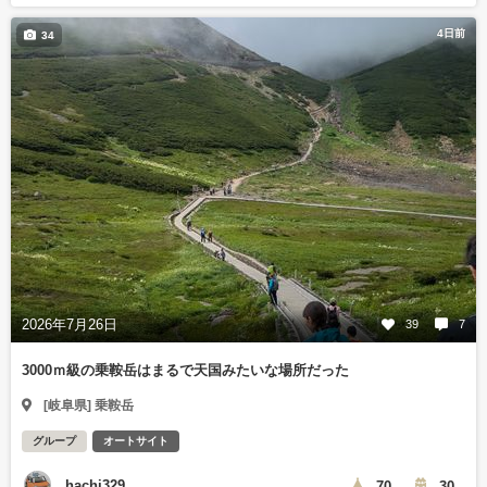
4日前
34
2026年7月26日
39
7
3000ｍ級の乗鞍岳はまるで天国みたいな場所だった
[岐阜県] 乗鞍岳
グループ
オートサイト
hachi329
70
30