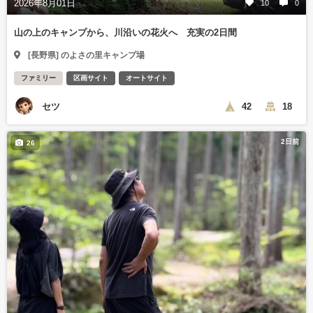
2026年8月01日
10
0
山の上のキャンプから、川沿いの花火へ 充実の2日間
[長野県] のよさの里キャンプ場
ファミリー
区画サイト
オートサイト
セツ
42
18
2日前
26