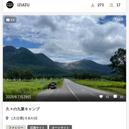
IZUIZU
273
17
7月29日
23
2026年7月29日
42
16
久々の九重キャンプ
[大分県] 9.BASE
ファミリー
区画サイト
オートサイト