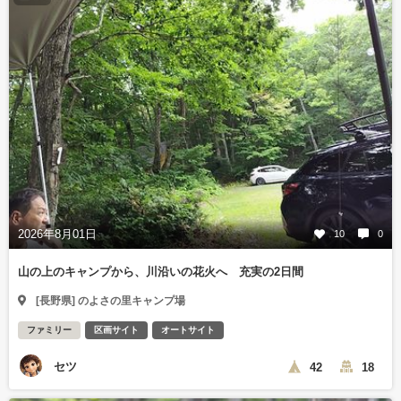
2026年8月01日
10
0
山の上のキャンプから、川沿いの花火へ 充実の2日間
[長野県] のよさの里キャンプ場
ファミリー
区画サイト
オートサイト
セツ
42
18