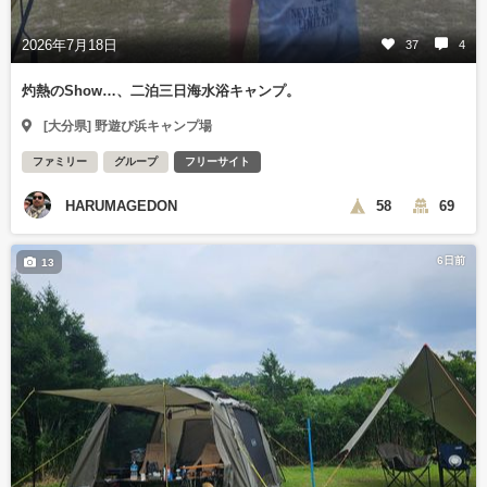
2026年7月18日
37
4
灼熱のShow…、二泊三日海水浴キャンプ。
[大分県] 野遊び浜キャンプ場
ファミリー
グループ
フリーサイト
HARUMAGEDON
58
69
6日前
13