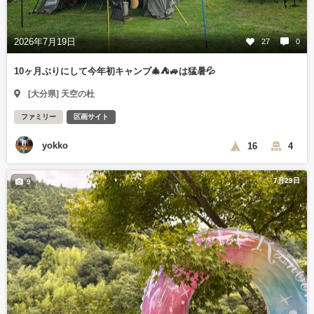
2026年7月19日
27
0
10ヶ月ぶりにして今年初キャンプ🎄⛺🚙は猛暑💦
[大分県] 天空の杜
ファミリー
区画サイト
yokko
16
4
7月29日
9