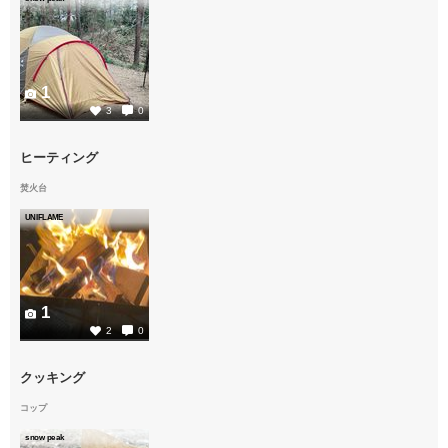
1
3
0
ヒーティング
焚火台
UNIFLAME
1
2
0
クッキング
コップ
snow peak