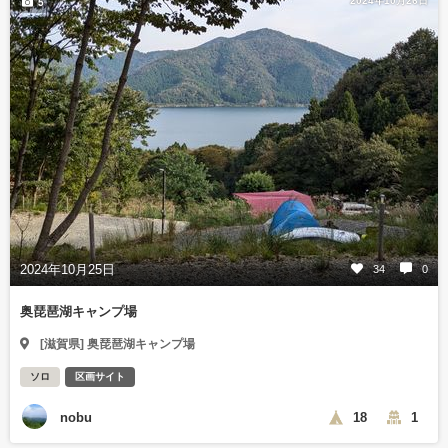
2024年10月26日
5
2024年10月25日
34
0
奥琵琶湖キャンプ場
[滋賀県] 奥琵琶湖キャンプ場
ソロ
区画サイト
nobu
18
1