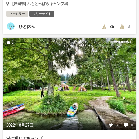
[静岡県] ふもとっぱらキャンプ場
ファミリー
フリーサイト
ひと休み
26
3
2022年8月27日
2
2022年8月27日
36
0
湖の辺りでキャンプ