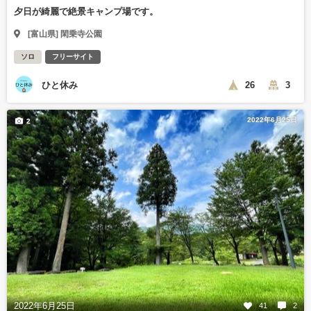
夕日が綺麗で絶景キャンプ場です。
[富山県] 閑乗寺公園
ソロ
フリーサイト
ひと休み
26
3
2022年6月25日
2
2022年6月25日
41
2