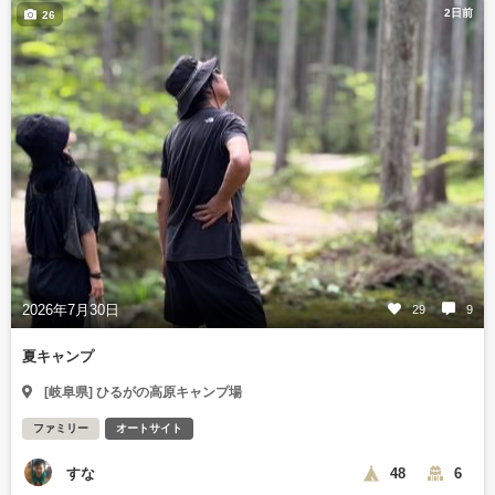
2日前
26
2026年7月30日
29
9
夏キャンプ
[岐阜県] ひるがの高原キャンプ場
ファミリー
オートサイト
すな
48
6