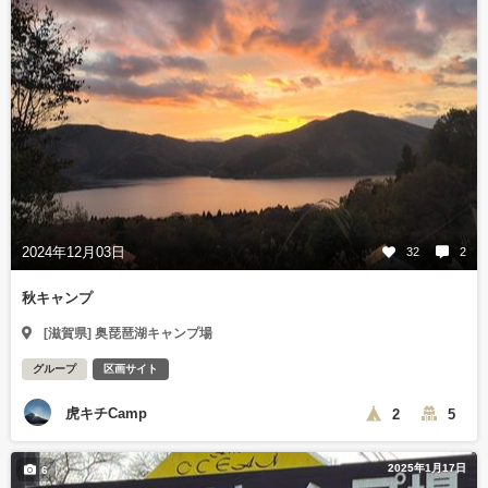
2024年12月03日
32
2
秋キャンプ
[滋賀県] 奥琵琶湖キャンプ場
グループ
区画サイト
虎キチCamp
2
5
2025年1月17日
6