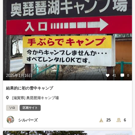
2025年1月16日
41
0
結果的に初の雪中キャンプ
[滋賀県] 奥琵琶湖キャンプ場
ソロ
区画サイト
シルバーズ
25
6