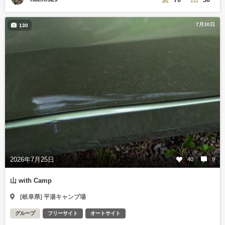
7月30日
130
2026年7月25日
40
9
山 with Camp
[岐阜県] 平湯キャンプ場
グループ
フリーサイト
オートサイト