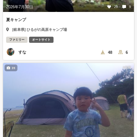
2026年7月30日
29
9
夏キャンプ
[岐阜県] ひるがの高原キャンプ場
ファミリー
オートサイト
すな
48
6
6日前
39