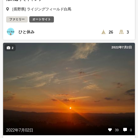
[長野県] ライジングフィールド白馬
ファミリー
オートサイト
ひと休み
26
3
2022年7月2日
2
2022年7月02日
39
0