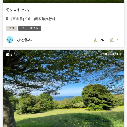
初ソロキャン。
[富山県] 立山山麓家族旅行村
ソロ
フリーサイト
ひと休み
26
3
2022年6月4日
2