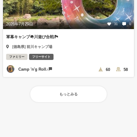
2026年7月29日
31
0
軍幕キャンプ🪖川遊び合戦🏞️
[徳島県] 前川キャンプ場
ファミリー
フリーサイト
Camp 'n'g Roll♪🏁
60
58
もっとみる