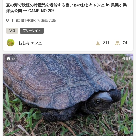
夏の海で秋穂の特産品を堪能する旨いものおじキャン△ in 美濃ヶ浜
海浜公園 〜 CAMP NO.205
[山口県] 美濃ケ浜海浜広場
ソロ
フリーサイト
おじキャン△
211
74
4日前
32