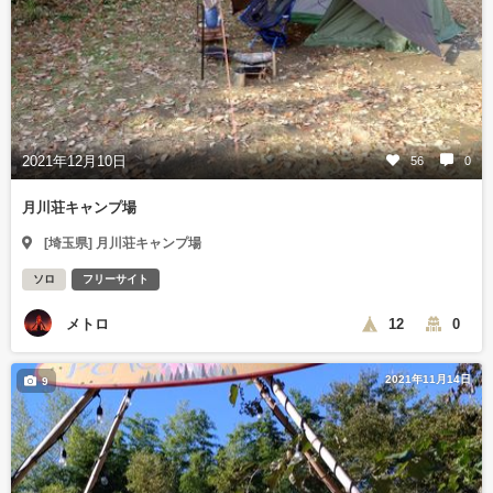
2021年12月10日
56
0
月川荘キャンプ場
[埼玉県] 月川荘キャンプ場
ソロ
フリーサイト
メトロ
12
0
2021年11月14日
9