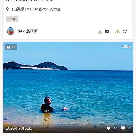
[山梨県] M1582 あのへんの森
ソロ
好々爺🇯🇵
93
17
3日前
37
2026年7月31日
32
2