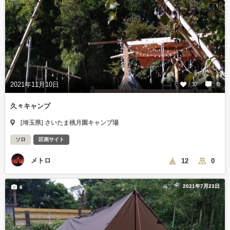
2021年11月10日
37
0
久々キャンプ
[埼玉県] さいたま桃月園キャンプ場
ソロ
区画サイト
メトロ
12
0
2021年7月23日
6