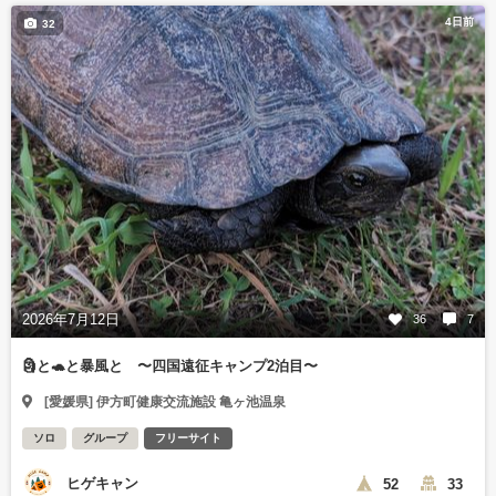
4日前
32
2026年7月12日
36
7
🗿と🐢と暴風と 〜四国遠征キャンプ2泊目〜
[愛媛県] 伊方町健康交流施設 亀ヶ池温泉
ソロ
グループ
フリーサイト
ヒゲキャン
52
33