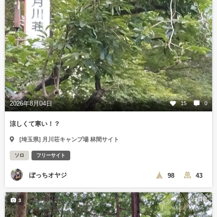
2026年8月04日
15
0
涼しくて寒い！？
[埼玉県] 月川荘キャンプ場 林間サイト
ソロ
フリーサイト
ぼっちオヤジ
98
43
2日前
3