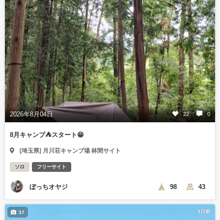
2026年8月04日
22
0
8月キャンプ⛺️スタート😁
[埼玉県] 月川荘キャンプ場 林間サイト
ソロ
フリーサイト
ぼっちオヤジ
98
43
3日前
37