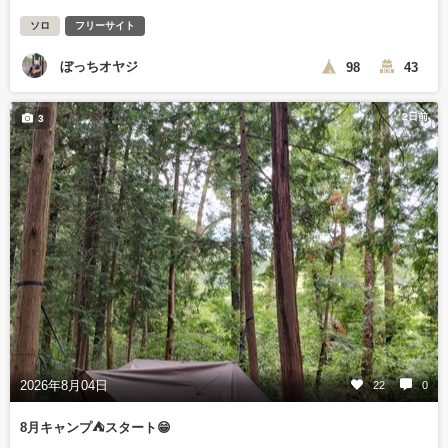
ソロ
フリーサイト
ぼっちオヤジ
98
43
2日前
3
2026年8月04日
22
0
8月キャンプ⛺️スタート😁