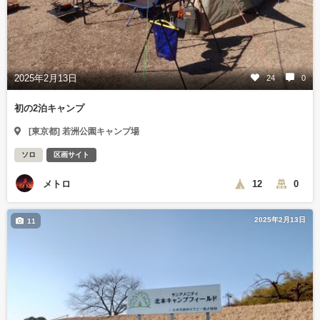
2025年2月13日
24
0
初の2泊キャンプ
[東京都] 若洲公園キャンプ場
ソロ
区画サイト
メトロ
12
0
2025年2月13日
11