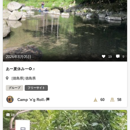
2026年8月05日
19
9
あー夏休みー🌻♬
[徳島県] 徳島県
グループ
フリーサイト
Camp 'n'g Roll♪🏁
60
58
1日前
10