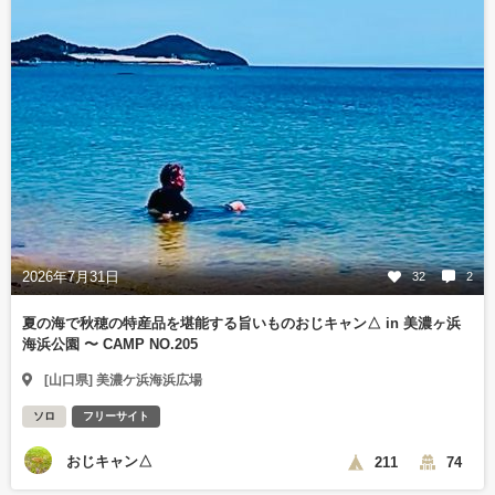
2026年7月31日
32
2
夏の海で秋穂の特産品を堪能する旨いものおじキャン△ in 美濃ヶ浜
海浜公園 〜 CAMP NO.205
[山口県] 美濃ケ浜海浜広場
ソロ
フリーサイト
おじキャン△
211
74