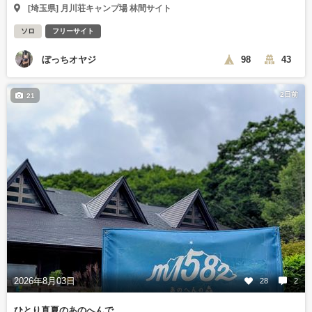
[埼玉県] 月川荘キャンプ場 林間サイト
ソロ
フリーサイト
ぼっちオヤジ
98
43
2日前
21
2026年8月03日
28
2
ひとり真夏のあのへんで…