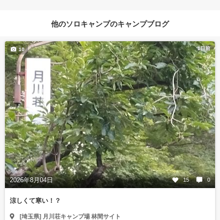
他のソロキャンプのキャンプブログ
1日前
10
2026年8月04日
15
0
涼しくて寒い！？
[埼玉県] 月川荘キャンプ場 林間サイト