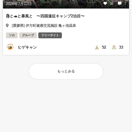
2026年7月12日
36
7
🗿と🐢と暴風と 〜四国遠征キャンプ2泊目〜
[愛媛県] 伊方町健康交流施設 亀ヶ池温泉
ソロ
グループ
フリーサイト
ヒゲキャン
52
33
もっとみる